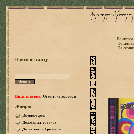
По автора
По книга
По серия
Поиск по сайту
Цитаты из книг
Ответы на вопросы
Жанры
Военное дело
Деловая литература
Детективы и Триллеры