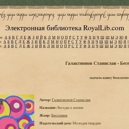
Электронная библиотека RoyalLib.com
м:
А
Б
В
Г
Д
Е
Ж
З
И
Й
К
Л
М
Н
О
П
Р
С
Т
У
Ф
Х
Ц
Ч
Ш
Щ
Ы
Э
Ю
Я
м:
А
Б
В
Г
Д
Е
Ж
З
И
Й
К
Л
М
Н
О
П
Р
С
Т
У
Ф
Х
Ц
Ч
Ш
Щ
Ы
Э
Ю
Я
м:
А
Б
В
Г
Д
Е
Ж
З
И
Й
К
Л
М
Н
О
П
Р
С
Т
У
Ф
Х
Ц
Ч
Ш
Щ
Ы
Э
Ю
Я
Галактионов Станислав - Бес
скачать книгу бесплатно
Автор:
Галактионов Станислав
Название:
Беседы о жизни
Жанр:
Биохимия
Издательский дом:
Молодая гвардия