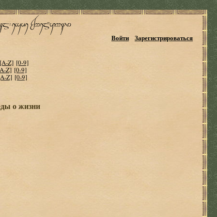
Войти
Зарегистрироваться
[A-Z]
[0-9]
[A-Z]
[0-9]
[A-Z]
[0-9]
еды о жизни