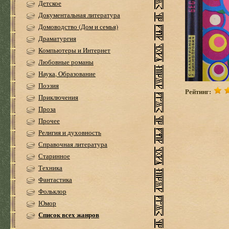
Детское
Документальная литература
Домоводство (Дом и семья)
Драматургия
Компьютеры и Интернет
Любовные романы
Наука, Образование
Поэзия
Рейтинг:
Приключения
Проза
Прочее
Религия и духовность
Справочная литература
Старинное
Техника
Фантастика
Фольклор
Юмор
Список всех жанров