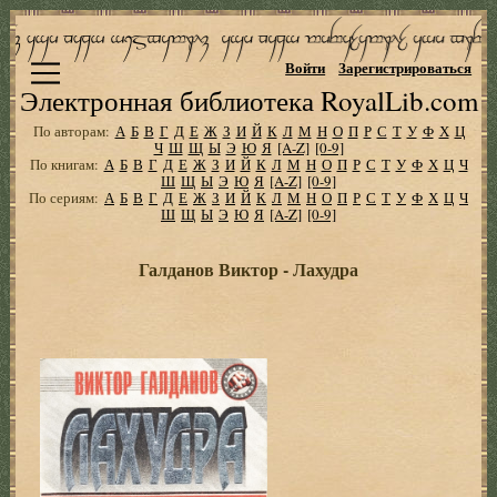
Войти
Зарегистрироваться
Электронная библиотека RoyalLib.com
По авторам:
А
Б
В
Г
Д
Е
Ж
З
И
Й
К
Л
М
Н
О
П
Р
С
Т
У
Ф
Х
Ц
Ч
Ш
Щ
Ы
Э
Ю
Я
[A-Z]
[0-9]
По книгам:
А
Б
В
Г
Д
Е
Ж
З
И
Й
К
Л
М
Н
О
П
Р
С
Т
У
Ф
Х
Ц
Ч
Ш
Щ
Ы
Э
Ю
Я
[A-Z]
[0-9]
По сериям:
А
Б
В
Г
Д
Е
Ж
З
И
Й
К
Л
М
Н
О
П
Р
С
Т
У
Ф
Х
Ц
Ч
Ш
Щ
Ы
Э
Ю
Я
[A-Z]
[0-9]
Галданов Виктор - Лахудра