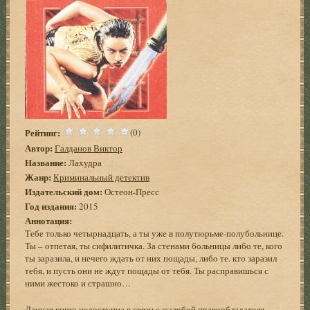
Рейтинг:
(0)
Автор:
Галданов Виктор
Название:
Лахудра
Жанр:
Криминальный детектив
Издательский дом:
Остеон-Пресс
Год издания:
2015
Аннотация:
Тебе только четырнадцать, а ты уже в полутюрьме-полубольнице.
Ты – отпетая, ты сифилитичка. За стенами больницы либо те, кого
ты заразила, и нечего ждать от них пощады, либо те. кто заразил
тебя, и пусть они не ждут пощады от тебя. Ты расправишься с
ними жестоко и страшно…
Данная книга недоступна в связи с жалобой правообладателя.