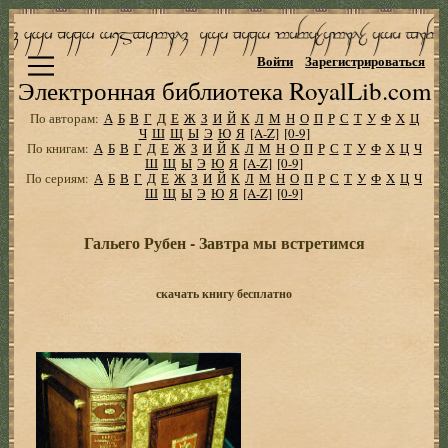
Войти
Зарегистрироваться
Электронная библиотека RoyalLib.com
По авторам:
А
Б
В
Г
Д
Е
Ж
З
И
Й
К
Л
М
Н
О
П
Р
С
Т
У
Ф
Х
Ц
Ч
Ш
Щ
Ы
Э
Ю
Я
[A-Z]
[0-9]
По книгам:
А
Б
В
Г
Д
Е
Ж
З
И
Й
К
Л
М
Н
О
П
Р
С
Т
У
Ф
Х
Ц
Ч
Ш
Щ
Ы
Э
Ю
Я
[A-Z]
[0-9]
По сериям:
А
Б
В
Г
Д
Е
Ж
З
И
Й
К
Л
М
Н
О
П
Р
С
Т
У
Ф
Х
Ц
Ч
Ш
Щ
Ы
Э
Ю
Я
[A-Z]
[0-9]
Гальего Рубен - Завтра мы встретимся
скачать книгу бесплатно