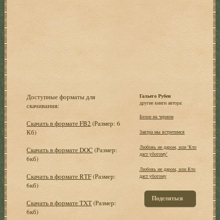
Доступные форматы для
Гальего Рубен
другие книги автора:
скачивания:
Белое на черном
Скачать в формате FB2
(Размер: 6
Кб)
Завтра мы встретимся
Любовь не даром, или 'Кто
Скачать в формате DOC
(Размер:
даст убогому'
6кб)
Любовь не даром, или Кто
Скачать в формате RTF
(Размер:
даст убогому
6кб)
Поделиться
Скачать в формате TXT
(Размер:
6кб)