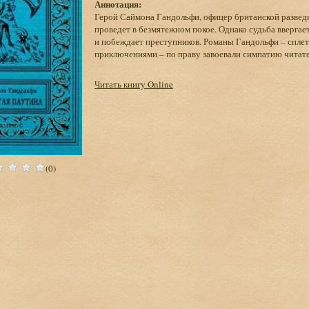
Аннотация:
Герой Саймона Гандольфи, офицер британской разведки
проведет в безмятежном покое. Однако судьба ввергает
и побеждает преступников. Романы Гандольфи – спл
приключениями – по праву завоевали симпатию читател
Читать книгу Online
(0)