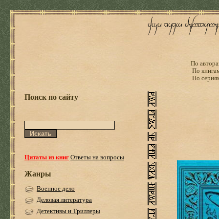
По автора
По книга
По серия
Поиск по сайту
Цитаты из книг
Ответы на вопросы
Жанры
Военное дело
Деловая литература
Детективы и Триллеры