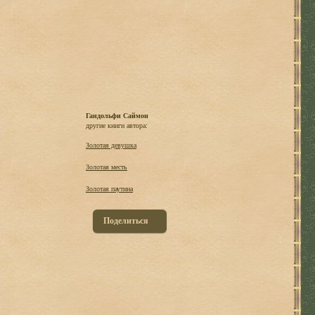
Гандольфи Саймон
другие книги автора:
Золотая девушка
Золотая месть
Золотая паутина
Поделиться