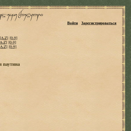
Войти
Зарегистрироваться
[A-Z]
[0-9]
[A-Z]
[0-9]
[A-Z]
[0-9]
я паутина