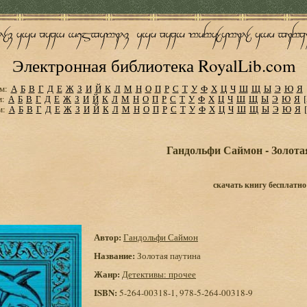
Электронная библиотека RoyalLib.com
м:
А
Б
В
Г
Д
Е
Ж
З
И
Й
К
Л
М
Н
О
П
Р
С
Т
У
Ф
Х
Ц
Ч
Ш
Щ
Ы
Э
Ю
Я
м:
А
Б
В
Г
Д
Е
Ж
З
И
Й
К
Л
М
Н
О
П
Р
С
Т
У
Ф
Х
Ц
Ч
Ш
Щ
Ы
Э
Ю
Я
м:
А
Б
В
Г
Д
Е
Ж
З
И
Й
К
Л
М
Н
О
П
Р
С
Т
У
Ф
Х
Ц
Ч
Ш
Щ
Ы
Э
Ю
Я
Гандольфи Саймон - Золота
скачать книгу бесплатно
Автор:
Гандольфи Саймон
Название:
Золотая паутина
Жанр:
Детективы: прочее
ISBN:
5-264-00318-1, 978-5-264-00318-9