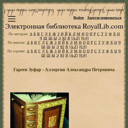
Войти
Зарегистрироваться
Электронная библиотека RoyalLib.com
По авторам:
А
Б
В
Г
Д
Е
Ж
З
И
Й
К
Л
М
Н
О
П
Р
С
Т
У
Ф
Х
Ц
Ч
Ш
Щ
Ы
Э
Ю
Я
[A-Z]
[0-9]
По книгам:
А
Б
В
Г
Д
Е
Ж
З
И
Й
К
Л
М
Н
О
П
Р
С
Т
У
Ф
Х
Ц
Ч
Ш
Щ
Ы
Э
Ю
Я
[A-Z]
[0-9]
По сериям:
А
Б
В
Г
Д
Е
Ж
З
И
Й
К
Л
М
Н
О
П
Р
С
Т
У
Ф
Х
Ц
Ч
Ш
Щ
Ы
Э
Ю
Я
[A-Z]
[0-9]
Гареев Зуфар - Аллергия Александра Петровича