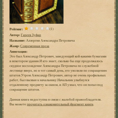
Рейтинг:
(1)
Автор:
Гареев Зуфар
Название:
Аллергия Александра Петровича
Жанр:
Современная проза
Аннотация:
Это был Александр Петрович, заведующий кой-какими бумагами
в некотором здании.И кто знает, сколько бы еще продолжалось
скудное восхождение Александра Петровича по служебной
лестнице вверх, но в тот самый день, его уволили по сокращению
штатов.Утром Александр Петрович, автор не очень профильных
работ, был вызван к начальнику.Начальник улыбнулся
отдаленному предмету за окном, и АП узнал, что он попал под
сокращение штатов.
Данная книга недоступна в связи с жалобой правообладателя.
Вы можете
прочитать ознакомительный фрагмент книги
.