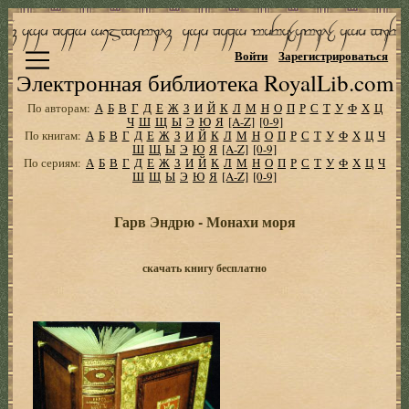
Войти
Зарегистрироваться
Электронная библиотека RoyalLib.com
По авторам:
А
Б
В
Г
Д
Е
Ж
З
И
Й
К
Л
М
Н
О
П
Р
С
Т
У
Ф
Х
Ц
Ч
Ш
Щ
Ы
Э
Ю
Я
[A-Z]
[0-9]
По книгам:
А
Б
В
Г
Д
Е
Ж
З
И
Й
К
Л
М
Н
О
П
Р
С
Т
У
Ф
Х
Ц
Ч
Ш
Щ
Ы
Э
Ю
Я
[A-Z]
[0-9]
По сериям:
А
Б
В
Г
Д
Е
Ж
З
И
Й
К
Л
М
Н
О
П
Р
С
Т
У
Ф
Х
Ц
Ч
Ш
Щ
Ы
Э
Ю
Я
[A-Z]
[0-9]
Гарв Эндрю - Монахи моря
скачать книгу бесплатно