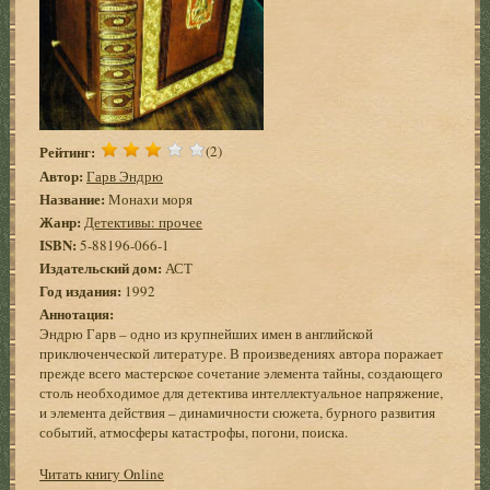
Рейтинг:
(2)
Автор:
Гарв Эндрю
Название:
Монахи моря
Жанр:
Детективы: прочее
ISBN:
5-88196-066-1
Издательский дом:
АСТ
Год издания:
1992
Аннотация:
Эндрю Гарв – одно из крупнейших имен в английской
приключенческой литературе. В произведениях автора поражает
прежде всего мастерское сочетание элемента тайны, создающего
столь необходимое для детектива интеллектуальное напряжение,
и элемента действия – динамичности сюжета, бурного развития
событий, атмосферы катастрофы, погони, поиска.
Читать книгу Online