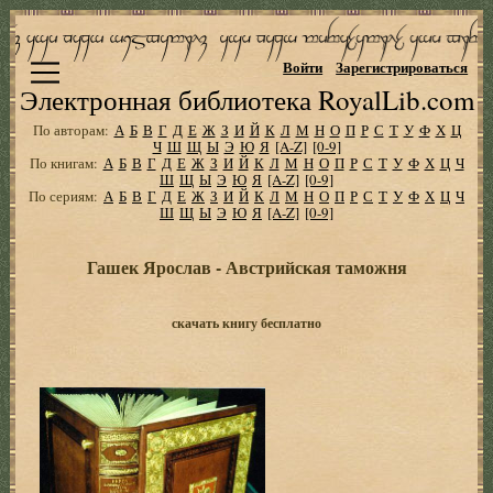
Войти
Зарегистрироваться
Электронная библиотека RoyalLib.com
По авторам:
А
Б
В
Г
Д
Е
Ж
З
И
Й
К
Л
М
Н
О
П
Р
С
Т
У
Ф
Х
Ц
Ч
Ш
Щ
Ы
Э
Ю
Я
[A-Z]
[0-9]
По книгам:
А
Б
В
Г
Д
Е
Ж
З
И
Й
К
Л
М
Н
О
П
Р
С
Т
У
Ф
Х
Ц
Ч
Ш
Щ
Ы
Э
Ю
Я
[A-Z]
[0-9]
По сериям:
А
Б
В
Г
Д
Е
Ж
З
И
Й
К
Л
М
Н
О
П
Р
С
Т
У
Ф
Х
Ц
Ч
Ш
Щ
Ы
Э
Ю
Я
[A-Z]
[0-9]
Гашек Ярослав - Австрийская таможня
скачать книгу бесплатно