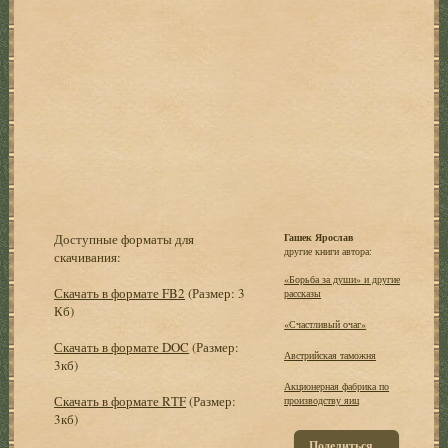
Доступные форматы для
Гашек Ярослав
другие книги автора:
скачивания:
«Борьба за души» и другие
Скачать в формате FB2
(Размер: 3
рассказы
Кб)
«Счастливый очаг»
Скачать в формате DOC
(Размер:
Австрийская таможня
3кб)
Акционерная фабрика по
Скачать в формате RTF
(Размер:
производству яиц
3кб)
Поделиться