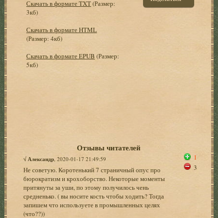
Скачать в формате TXT
(Размер:
3кб)
Скачать в формате HTML
(Размер: 4кб)
Скачать в формате EPUB
(Размер:
5кб)
Отзывы читателей
1
√
Александр
, 2020-01-17 21:49:59
3
Не советую. Коротенький 7 страничный опус про
бюрократизм и крохоборство. Некоторые моменты
притянуты за уши, по этому получилось чень
средненько. ( вы носите кость чтобы ходить? Тогда
запишем что используете в промышленных целях
(что??))