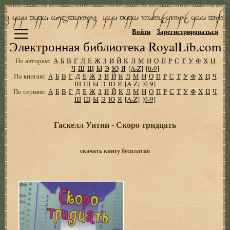
Войти
Зарегистрироваться
Электронная библиотека RoyalLib.com
По авторам:
А
Б
В
Г
Д
Е
Ж
З
И
Й
К
Л
М
Н
О
П
Р
С
Т
У
Ф
Х
Ц
Ч
Ш
Щ
Ы
Э
Ю
Я
[A-Z]
[0-9]
По книгам:
А
Б
В
Г
Д
Е
Ж
З
И
Й
К
Л
М
Н
О
П
Р
С
Т
У
Ф
Х
Ц
Ч
Ш
Щ
Ы
Э
Ю
Я
[A-Z]
[0-9]
По сериям:
А
Б
В
Г
Д
Е
Ж
З
И
Й
К
Л
М
Н
О
П
Р
С
Т
У
Ф
Х
Ц
Ч
Ш
Щ
Ы
Э
Ю
Я
[A-Z]
[0-9]
Гаскелл Уитни - Скоро тридцать
скачать книгу бесплатно