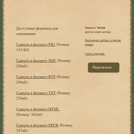
Доступные форматы для
Гаскелл Уитни
другие книги автора:
скачивания:
Настоящая любовь и прочее
Скачать в формате FB2
(Размер:
вранье
310 Кб)
Скоро тридцать
Скачать в формате DOC
(Размер:
246кб)
Поделиться
Скачать в формате RTF
(Размер:
246кб)
Скачать в формате TXT
(Размер:
258кб)
Скачать в формате HTML
(Размер: 262кб)
Скачать в формате EPUB
(Размер:
357кб)