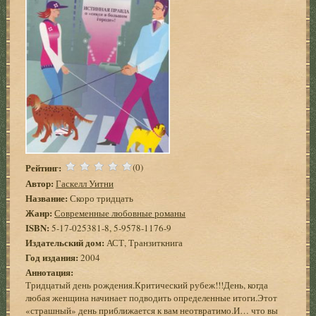
Рейтинг:
(0)
Автор:
Гаскелл Уитни
Название:
Скоро тридцать
Жанр:
Современные любовные романы
ISBN:
5-17-025381-8, 5-9578-1176-9
Издательский дом:
АСТ, Транзиткнига
Год издания:
2004
Аннотация:
Тридцатый день рождения.Критический рубеж!!!День, когда
любая женщина начинает подводить определенные итоги.Этот
«страшный» день приближается к вам неотвратимо.И… что вы