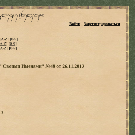
Войти
Зарегистрироваться
[A-Z]
[0-9]
[A-Z]
[0-9]
[A-Z]
[0-9]
 "Своими Именами" №48 от 26.11.2013
)
13