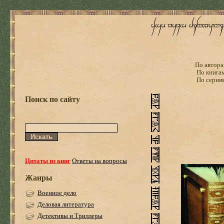
По автора
По книга
По серия
Поиск по сайту
Цитаты из книг
Ответы на вопросы
Жанры
Военное дело
Деловая литература
Детективы и Триллеры