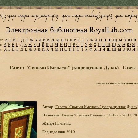
Электронная библиотека RoyalLib.com
м:
А
Б
В
Г
Д
Е
Ж
З
И
Й
К
Л
М
Н
О
П
Р
С
Т
У
Ф
Х
Ц
Ч
Ш
Щ
Ы
Э
Ю
Я
м:
А
Б
В
Г
Д
Е
Ж
З
И
Й
К
Л
М
Н
О
П
Р
С
Т
У
Ф
Х
Ц
Ч
Ш
Щ
Ы
Э
Ю
Я
м:
А
Б
В
Г
Д
Е
Ж
З
И
Й
К
Л
М
Н
О
П
Р
С
Т
У
Ф
Х
Ц
Ч
Ш
Щ
Ы
Э
Ю
Я
Газета "Своими Именами" (запрещенная Дуэль) - Газета
скачать книгу бесплатно
Автор:
Газета "Своими Именами" (запрещенная Дуэль
Название:
Газета "Своими Именами" №48 от 26.11.20
Жанр:
Политика
Год издания:
2010