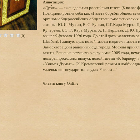
Аннотация:
«Дуэ́ль» — еженедельная российская газета (8 полос ф
Позиционировала себя как «Газета борьбы обществен
органом общероссийских общественно-политических д
авторы: Ю. И. Мухин, В. С. Бушин, С.Г.Кара-Мурза. 
Кучеренко), С. Г. Кара-Мурзы, А. П. Паршева, Д. Ю. 
(0)
вышел 9 февраля 1996 года. До этой даты коллектив 
Шаабан). Главную цель новой газеты издатели газеты
Замоскворецкий районный суд города Москвы принял н
газеты. Решение вступило в силу в мае 2009 года, печ
номера, продолжил выпуск новой газеты «К барьеру!
«Учимся Думать» [2] Кремлевский режим и лобби одно
маленького государства в судах России ..."
Читать книгу Online