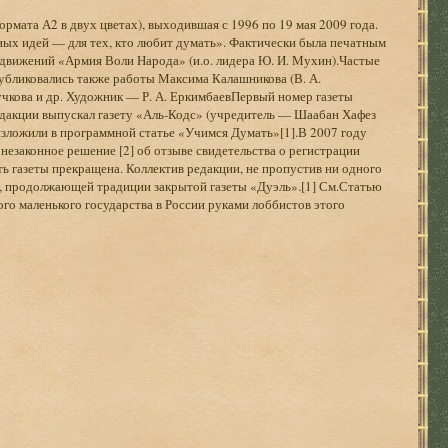
ормата А2 в двух цветах), выходившая с 1996 по 19 мая 2009 года.
ных идей — для тех, кто любит думать». Фактически была печатным
вижений «Армия Воли Народа» (и.о. лидера Ю. И. Мухин).Частые
Публиковались также работы Максима Калашникова (В. А.
Пучкова и др. Художник — Р. А. ЕркимбаевПервый номер газеты
редакции выпускал газету «Аль-Кодс» (учредитель — Шаабан Хафез
 изложили в программной статье «Учимся Думать»[1].В 2007 году
езаконное решение [2] об отзыве свидетельства о регистрации
ать газеты прекращена. Коллектив редакции, не пропустив ни одного
», продолжающей традиции закрытой газеты «Дуэль».[1] См.Статью
го маленького государства в России руками лоббистов этого