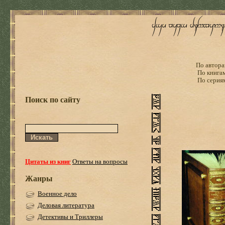
По автора
По книга
По серия
Поиск по сайту
Цитаты из книг
Ответы на вопросы
Жанры
Военное дело
Деловая литература
Детективы и Триллеры