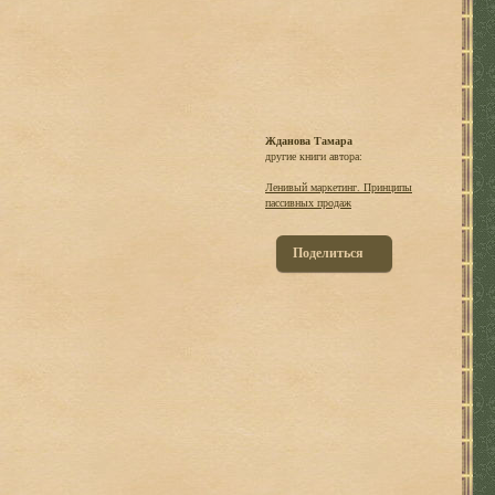
Жданова Тамара
другие книги автора:
Ленивый маркетинг. Принципы
пассивных продаж
Поделиться