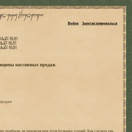
Войти
Зарегистрироваться
[A-Z]
[0-9]
[A-Z]
[0-9]
[A-Z]
[0-9]
инципы пассивных продаж
 продаж
 прибыли, не прилагая при этом больших усилий. Как сделать так,