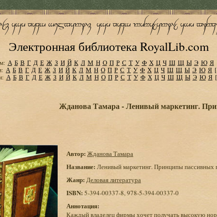
Электронная библиотека RoyalLib.com
м:
А
Б
В
Г
Д
Е
Ж
З
И
Й
К
Л
М
Н
О
П
Р
С
Т
У
Ф
Х
Ц
Ч
Ш
Щ
Ы
Э
Ю
Я
м:
А
Б
В
Г
Д
Е
Ж
З
И
Й
К
Л
М
Н
О
П
Р
С
Т
У
Ф
Х
Ц
Ч
Ш
Щ
Ы
Э
Ю
Я
м:
А
Б
В
Г
Д
Е
Ж
З
И
Й
К
Л
М
Н
О
П
Р
С
Т
У
Ф
Х
Ц
Ч
Ш
Щ
Ы
Э
Ю
Я
Жданова Тамара - Ленивый маркетинг. Пр
Автор:
Жданова Тамара
Название:
Ленивый маркетинг. Принципы пассивных
Жанр:
Деловая литература
ISBN:
5-394-00337-8, 978-5-394-00337-0
Аннотация:
Каждый владелец фирмы хочет получать высокую норму