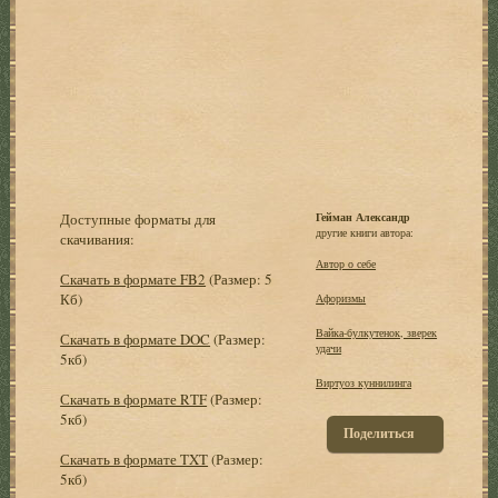
Доступные форматы для
Гейман Александр
другие книги автора:
скачивания:
Автор о себе
Скачать в формате FB2
(Размер: 5
Кб)
Афоризмы
Вайка-булкутенок, зверек
Скачать в формате DOC
(Размер:
удачи
5кб)
Виртуоз куннилинга
Скачать в формате RTF
(Размер:
5кб)
Поделиться
Скачать в формате TXT
(Размер:
5кб)