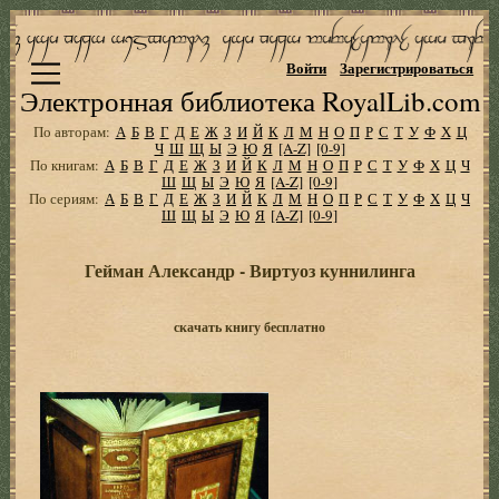
Войти
Зарегистрироваться
Электронная библиотека RoyalLib.com
По авторам:
А
Б
В
Г
Д
Е
Ж
З
И
Й
К
Л
М
Н
О
П
Р
С
Т
У
Ф
Х
Ц
Ч
Ш
Щ
Ы
Э
Ю
Я
[A-Z]
[0-9]
По книгам:
А
Б
В
Г
Д
Е
Ж
З
И
Й
К
Л
М
Н
О
П
Р
С
Т
У
Ф
Х
Ц
Ч
Ш
Щ
Ы
Э
Ю
Я
[A-Z]
[0-9]
По сериям:
А
Б
В
Г
Д
Е
Ж
З
И
Й
К
Л
М
Н
О
П
Р
С
Т
У
Ф
Х
Ц
Ч
Ш
Щ
Ы
Э
Ю
Я
[A-Z]
[0-9]
Гейман Александр - Виртуоз куннилинга
скачать книгу бесплатно