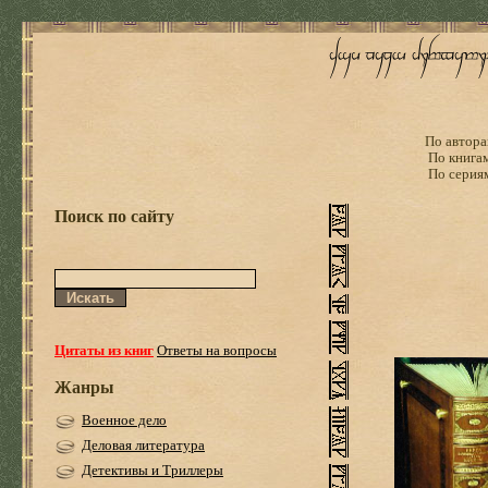
По автора
По книга
По серия
Поиск по сайту
Цитаты из книг
Ответы на вопросы
Жанры
Военное дело
Деловая литература
Детективы и Триллеры