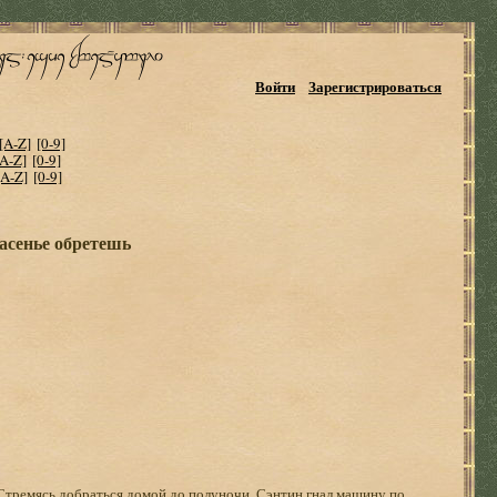
Войти
Зарегистрироваться
[A-Z]
[0-9]
[A-Z]
[0-9]
[A-Z]
[0-9]
пасенье обретешь
 Стремясь добраться домой до полуночи, Сэнтин гнал машину по