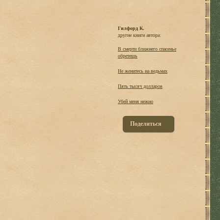
Гилфорд К.
другие книги автора:
В смерти ближнего спасенье
обретешь
Не женитесь на ведьмах
Пять тысяч долларов
Убей меня нежно
Поделиться