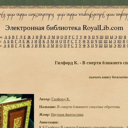
Электронная библиотека RoyalLib.com
м:
А
Б
В
Г
Д
Е
Ж
З
И
Й
К
Л
М
Н
О
П
Р
С
Т
У
Ф
Х
Ц
Ч
Ш
Щ
Ы
Э
Ю
Я
м:
А
Б
В
Г
Д
Е
Ж
З
И
Й
К
Л
М
Н
О
П
Р
С
Т
У
Ф
Х
Ц
Ч
Ш
Щ
Ы
Э
Ю
Я
м:
А
Б
В
Г
Д
Е
Ж
З
И
Й
К
Л
М
Н
О
П
Р
С
Т
У
Ф
Х
Ц
Ч
Ш
Щ
Ы
Э
Ю
Я
Гилфорд К. - В смерти ближнего с
скачать книгу бесплатно
Автор:
Гилфорд К.
Название:
В смерти ближнего спасенье обретешь
Жанр:
Научная фантастика
Аннотация:
К.Б.Гилфорд В смерти ближнего спасенье обретешь...