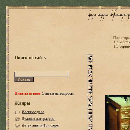
По автора
По книга
По серия
Поиск по сайту
Цитаты из книг
Ответы на вопросы
Жанры
Военное дело
Деловая литература
Детективы и Триллеры