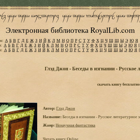
Электронная библиотека RoyalLib.com
м:
А
Б
В
Г
Д
Е
Ж
З
И
Й
К
Л
М
Н
О
П
Р
С
Т
У
Ф
Х
Ц
Ч
Ш
Щ
Ы
Э
Ю
Я
м:
А
Б
В
Г
Д
Е
Ж
З
И
Й
К
Л
М
Н
О
П
Р
С
Т
У
Ф
Х
Ц
Ч
Ш
Щ
Ы
Э
Ю
Я
м:
А
Б
В
Г
Д
Е
Ж
З
И
Й
К
Л
М
Н
О
П
Р
С
Т
У
Ф
Х
Ц
Ч
Ш
Щ
Ы
Э
Ю
Я
Глэд Джон - Беседы в изгнании - Русское 
скачать книгу бесплатно
Автор:
Глэд Джон
Название:
Беседы в изгнании - Русское литературное 
Жанр:
Ненаучная фантастика
Читать книгу Online