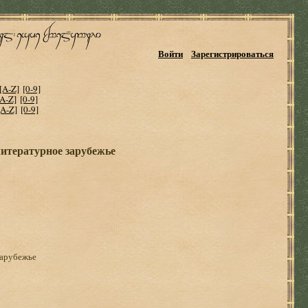
Войти
Зарегистрироваться
[A-Z]
[0-9]
[A-Z]
[0-9]
[A-Z]
[0-9]
литературное зарубежье
зарубежье