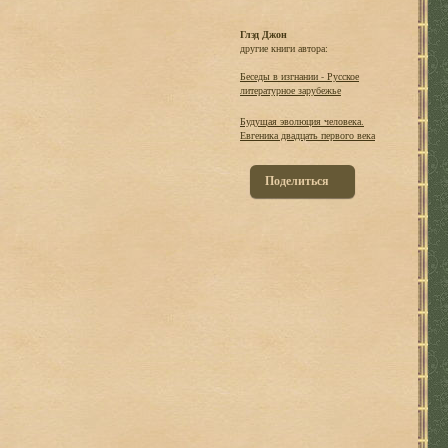
Глэд Джон
другие книги автора:
Беседы в изгнании - Русское
литературное зарубежье
Будущая эволюция человека.
Евгеника двадцать первого века
Поделиться