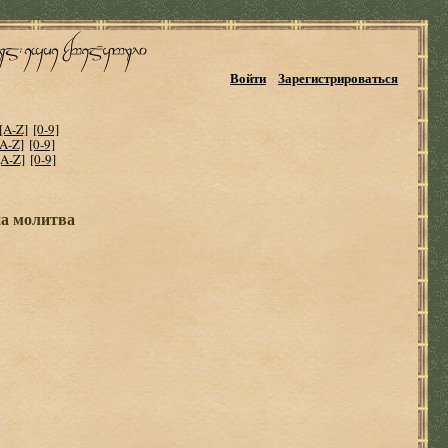
Войти
Зарегистрироваться
[A-Z]
[0-9]
[A-Z]
[0-9]
[A-Z]
[0-9]
на молитва