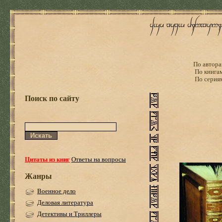
По автора
По книга
По серия
Поиск по сайту
Цитаты из книг
Ответы на вопросы
Жанры
Военное дело
Деловая литература
Детективы и Триллеры