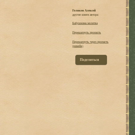
Голиков Алексей
другие книги автора:
Бабушкина молитва
Перешагнуть пропасть
Перешагнуть через пропасть
(римейк)
Поделиться