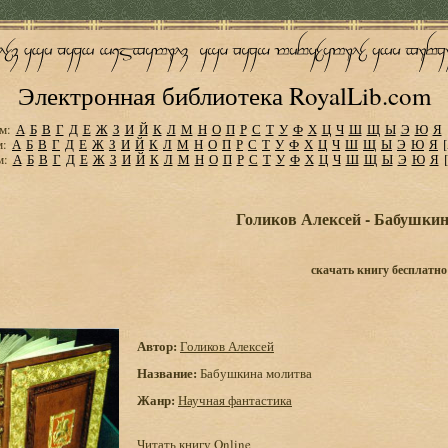
Электронная библиотека RoyalLib.com
м:
А
Б
В
Г
Д
Е
Ж
З
И
Й
К
Л
М
Н
О
П
Р
С
Т
У
Ф
Х
Ц
Ч
Ш
Щ
Ы
Э
Ю
Я
м:
А
Б
В
Г
Д
Е
Ж
З
И
Й
К
Л
М
Н
О
П
Р
С
Т
У
Ф
Х
Ц
Ч
Ш
Щ
Ы
Э
Ю
Я
м:
А
Б
В
Г
Д
Е
Ж
З
И
Й
К
Л
М
Н
О
П
Р
С
Т
У
Ф
Х
Ц
Ч
Ш
Щ
Ы
Э
Ю
Я
Голиков Алексей - Бабушки
скачать книгу бесплатно
Автор:
Голиков Алексей
Название:
Бабушкина молитва
Жанр:
Научная фантастика
Читать книгу Online