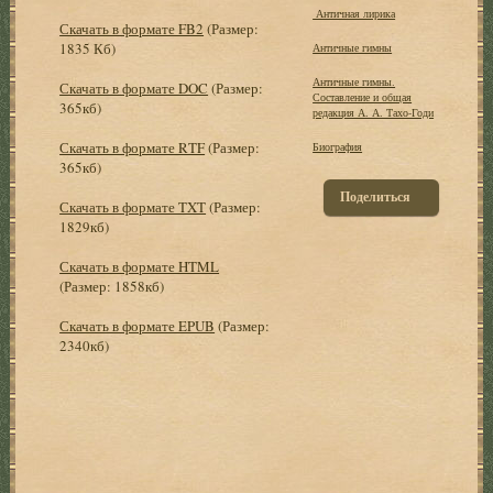
Античная лирика
Скачать в формате FB2
(Размер:
1835 Кб)
Античные гимны
Античные гимны.
Скачать в формате DOC
(Размер:
Составление и общая
365кб)
редакция А. А. Тахо-Годи
Скачать в формате RTF
(Размер:
Биография
365кб)
Поделиться
Скачать в формате TXT
(Размер:
1829кб)
Скачать в формате HTML
(Размер: 1858кб)
Скачать в формате EPUB
(Размер:
2340кб)