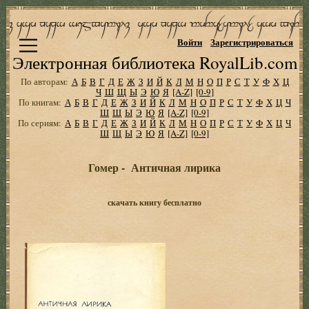
Войти
Зарегистрироваться
Электронная библиотека RoyalLib.com
По авторам:
А
Б
В
Г
Д
Е
Ж
З
И
Й
К
Л
М
Н
О
П
Р
С
Т
У
Ф
Х
Ц
Ч
Ш
Щ
Ы
Э
Ю
Я
[A-Z]
[0-9]
По книгам:
А
Б
В
Г
Д
Е
Ж
З
И
Й
К
Л
М
Н
О
П
Р
С
Т
У
Ф
Х
Ц
Ч
Ш
Щ
Ы
Э
Ю
Я
[A-Z]
[0-9]
По сериям:
А
Б
В
Г
Д
Е
Ж
З
И
Й
К
Л
М
Н
О
П
Р
С
Т
У
Ф
Х
Ц
Ч
Ш
Щ
Ы
Э
Ю
Я
[A-Z]
[0-9]
Гомер - Античная лирика
скачать книгу бесплатно