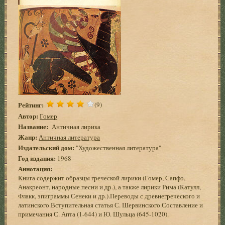
Рейтинг:
(9)
Автор:
Гомер
Название:
Античная лирика
Жанр:
Античная литература
Издательский дом:
"Художественная литература"
Год издания:
1968
Аннотация:
Книга содержит образцы греческой лирики (Гомер, Сапфо,
Анакреонт, народные песни и др.), а также лирики Рима (Катулл,
Флакк, эпиграммы Сенеки и др.).Переводы с древнегреческого и
латинского.Вступительная статья С. Шервинского.Составление и
примечания С. Апта (1-644) и Ю. Шульца (645-1020).