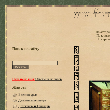
По автора
По книга
По серия
Поиск по сайту
Цитаты из книг
Ответы на вопросы
Жанры
Военное дело
Деловая литература
Детективы и Триллеры