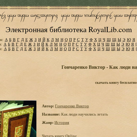
Электронная библиотека RoyalLib.com
м:
А
Б
В
Г
Д
Е
Ж
З
И
Й
К
Л
М
Н
О
П
Р
С
Т
У
Ф
Х
Ц
Ч
Ш
Щ
Ы
Э
Ю
Я
м:
А
Б
В
Г
Д
Е
Ж
З
И
Й
К
Л
М
Н
О
П
Р
С
Т
У
Ф
Х
Ц
Ч
Ш
Щ
Ы
Э
Ю
Я
м:
А
Б
В
Г
Д
Е
Ж
З
И
Й
К
Л
М
Н
О
П
Р
С
Т
У
Ф
Х
Ц
Ч
Ш
Щ
Ы
Э
Ю
Я
Гончаренко Виктор - Как люди на
скачать книгу бесплатно
Автор:
Гончаренко Виктор
Название:
Как люди научились летать
Жанр:
История
Читать книгу Online