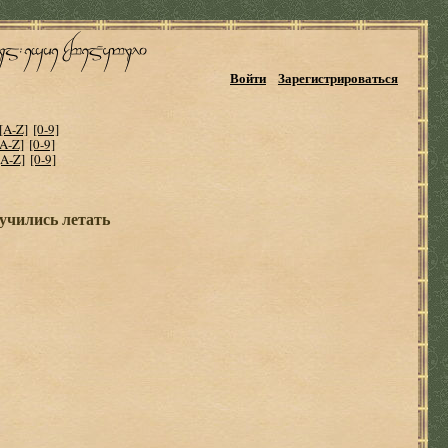
Войти
Зарегистрироваться
[A-Z]
[0-9]
[A-Z]
[0-9]
[A-Z]
[0-9]
учились летать