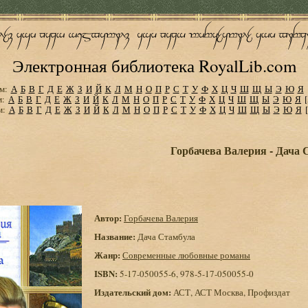
Электронная библиотека RoyalLib.com
м:
А
Б
В
Г
Д
Е
Ж
З
И
Й
К
Л
М
Н
О
П
Р
С
Т
У
Ф
Х
Ц
Ч
Ш
Щ
Ы
Э
Ю
Я
м:
А
Б
В
Г
Д
Е
Ж
З
И
Й
К
Л
М
Н
О
П
Р
С
Т
У
Ф
Х
Ц
Ч
Ш
Щ
Ы
Э
Ю
Я
м:
А
Б
В
Г
Д
Е
Ж
З
И
Й
К
Л
М
Н
О
П
Р
С
Т
У
Ф
Х
Ц
Ч
Ш
Щ
Ы
Э
Ю
Я
Горбачева Валерия - Дача 
Автор:
Горбачева Валерия
Название:
Дача Стамбула
Жанр:
Современные любовные романы
ISBN:
5-17-050055-6, 978-5-17-050055-0
Издательский дом:
АСТ, АСТ Москва, Профиздат