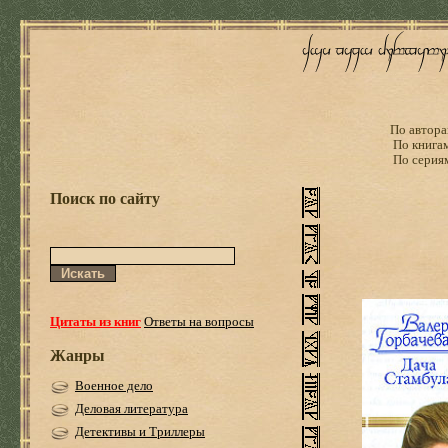
По автора
По книга
По серия
Поиск по сайту
Цитаты из книг
Ответы на вопросы
Жанры
Военное дело
Деловая литература
Детективы и Триллеры