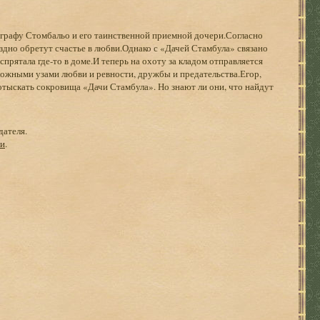
 графу Стомбальо и его таинственной приемной дочери.Согласно
поздно обретут счастье в любви.Однако с «Дачей Стамбула» связано
спрятала где-то в доме.И теперь на охоту за кладом отправляется
ожными узами любви и ревности, дружбы и предательства.Егор,
отыскать сокровища «Дачи Стамбула». Но знают ли они, что найдут
дателя.
ги
.