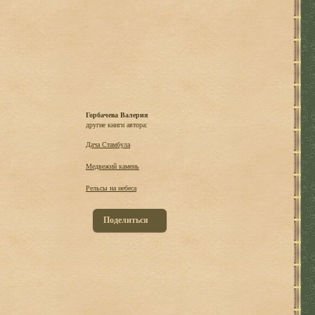
Горбачева Валерия
другие книги автора:
Дача Стамбула
Медвежий камень
Рельсы на небеса
Поделиться