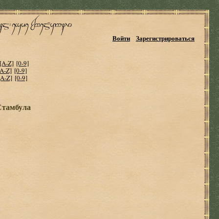
Войти
Зарегистрироваться
[A-Z]
[0-9]
[A-Z]
[0-9]
[A-Z]
[0-9]
Стамбула