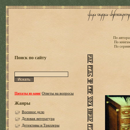
По автора
По книга
По серия
Поиск по сайту
Цитаты из книг
Ответы на вопросы
Жанры
Военное дело
Деловая литература
Детективы и Триллеры