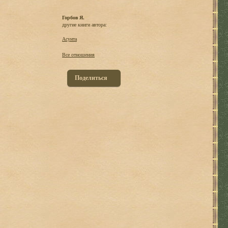
Горбов Я.
другие книги автора:
Асунта
Все отношения
Поделиться