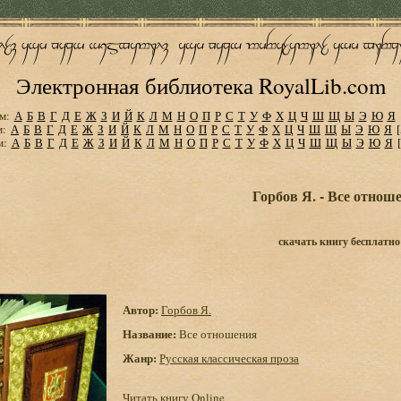
Электронная библиотека RoyalLib.com
м:
А
Б
В
Г
Д
Е
Ж
З
И
Й
К
Л
М
Н
О
П
Р
С
Т
У
Ф
Х
Ц
Ч
Ш
Щ
Ы
Э
Ю
Я
м:
А
Б
В
Г
Д
Е
Ж
З
И
Й
К
Л
М
Н
О
П
Р
С
Т
У
Ф
Х
Ц
Ч
Ш
Щ
Ы
Э
Ю
Я
м:
А
Б
В
Г
Д
Е
Ж
З
И
Й
К
Л
М
Н
О
П
Р
С
Т
У
Ф
Х
Ц
Ч
Ш
Щ
Ы
Э
Ю
Я
Горбов Я. - Все отнош
скачать книгу бесплатно
Автор:
Горбов Я.
Название:
Все отношения
Жанр:
Русская классическая проза
Читать книгу Online