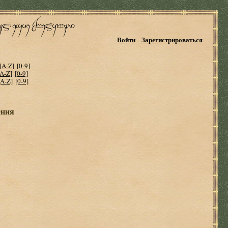
Войти
Зарегистрироваться
[A-Z]
[0-9]
[A-Z]
[0-9]
[A-Z]
[0-9]
ения