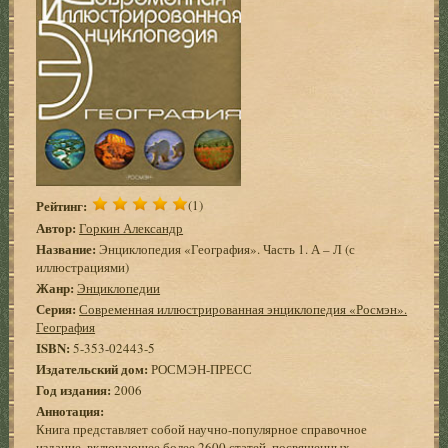
Рейтинг:
(1)
Автор:
Горкин Александр
Название:
Энциклопедия «География». Часть 1. А – Л (с
иллюстрациями)
Жанр:
Энциклопедии
Серия:
Современная иллюстрированная энциклопедия «Росмэн».
География
ISBN:
5-353-02443-5
Издательский дом:
РОСМЭН-ПРЕСС
Год издания:
2006
Аннотация:
Книга представляет собой научно-популярное справочное
издание, включающее более 2600 статей, посвященных