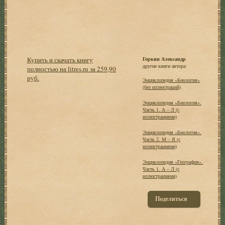
Купить и скачать книгу
Горкин Александр
другие книги автора:
полностью на litres.ru за 259,90
руб.
Энциклопедия «Биология»
(без иллюстраций)
Энциклопедия «Биология».
Часть 1. А – Л (с
иллюстрациями)
Энциклопедия «Биология».
Часть 2. М – Я (с
иллюстрациями)
Энциклопедия «География».
Часть 1. А – Л (с
иллюстрациями)
Поделиться