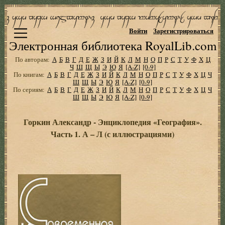
Войти
Зарегистрироваться
Электронная библиотека RoyalLib.com
По авторам:
А
Б
В
Г
Д
Е
Ж
З
И
Й
К
Л
М
Н
О
П
Р
С
Т
У
Ф
Х
Ц
Ч
Ш
Щ
Ы
Э
Ю
Я
[A-Z]
[0-9]
По книгам:
А
Б
В
Г
Д
Е
Ж
З
И
Й
К
Л
М
Н
О
П
Р
С
Т
У
Ф
Х
Ц
Ч
Ш
Щ
Ы
Э
Ю
Я
[A-Z]
[0-9]
По сериям:
А
Б
В
Г
Д
Е
Ж
З
И
Й
К
Л
М
Н
О
П
Р
С
Т
У
Ф
Х
Ц
Ч
Ш
Щ
Ы
Э
Ю
Я
[A-Z]
[0-9]
Горкин Александр - Энциклопедия «География».
Часть 1. А – Л (с иллюстрациями)