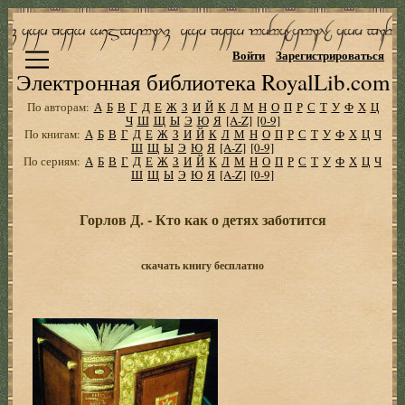
Войти
Зарегистрироваться
Электронная библиотека RoyalLib.com
По авторам:
А
Б
В
Г
Д
Е
Ж
З
И
Й
К
Л
М
Н
О
П
Р
С
Т
У
Ф
Х
Ц
Ч
Ш
Щ
Ы
Э
Ю
Я
[A-Z]
[0-9]
По книгам:
А
Б
В
Г
Д
Е
Ж
З
И
Й
К
Л
М
Н
О
П
Р
С
Т
У
Ф
Х
Ц
Ч
Ш
Щ
Ы
Э
Ю
Я
[A-Z]
[0-9]
По сериям:
А
Б
В
Г
Д
Е
Ж
З
И
Й
К
Л
М
Н
О
П
Р
С
Т
У
Ф
Х
Ц
Ч
Ш
Щ
Ы
Э
Ю
Я
[A-Z]
[0-9]
Горлов Д. - Кто как о детях заботится
скачать книгу бесплатно