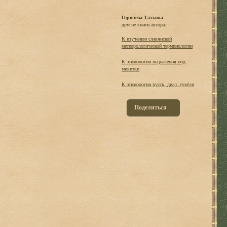
Горячева Татьяна
другие книги автора:
К изучению славянской
метеорологической терминологии
К этимологии выражения под
микитки
К этимологии русск. диал. суве́ли
Поделиться