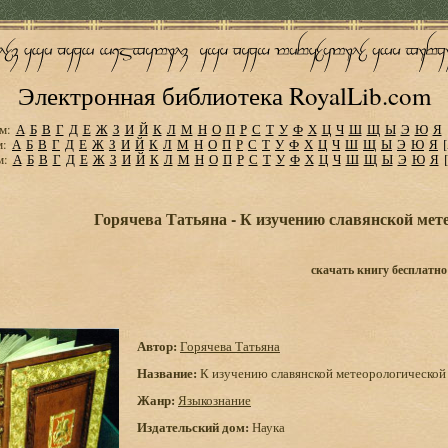
Электронная библиотека RoyalLib.com
м:
А
Б
В
Г
Д
Е
Ж
З
И
Й
К
Л
М
Н
О
П
Р
С
Т
У
Ф
Х
Ц
Ч
Ш
Щ
Ы
Э
Ю
Я
м:
А
Б
В
Г
Д
Е
Ж
З
И
Й
К
Л
М
Н
О
П
Р
С
Т
У
Ф
Х
Ц
Ч
Ш
Щ
Ы
Э
Ю
Я
м:
А
Б
В
Г
Д
Е
Ж
З
И
Й
К
Л
М
Н
О
П
Р
С
Т
У
Ф
Х
Ц
Ч
Ш
Щ
Ы
Э
Ю
Я
Горячева Татьяна - К изучению славянской мет
скачать книгу бесплатно
Автор:
Горячева Татьяна
Название:
К изучению славянской метеорологической
Жанр:
Языкознание
Издательский дом:
Наука