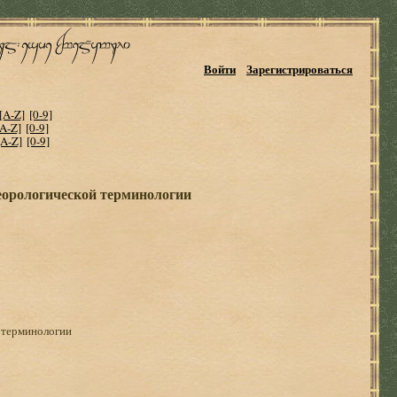
Войти
Зарегистрироваться
[A-Z]
[0-9]
[A-Z]
[0-9]
[A-Z]
[0-9]
еорологической терминологии
 терминологии