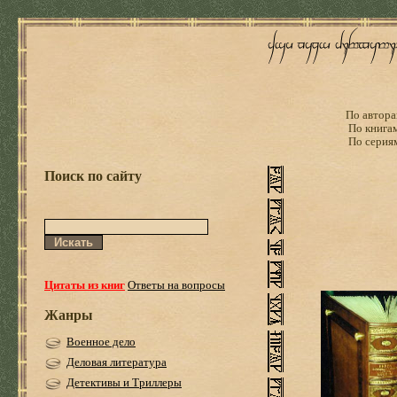
По автора
По книга
По серия
Поиск по сайту
Цитаты из книг
Ответы на вопросы
Жанры
Военное дело
Деловая литература
Детективы и Триллеры