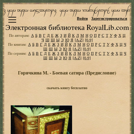
Войти
Зарегистрироваться
Электронная библиотека RoyalLib.com
По авторам:
А
Б
В
Г
Д
Е
Ж
З
И
Й
К
Л
М
Н
О
П
Р
С
Т
У
Ф
Х
Ц
Ч
Ш
Щ
Ы
Э
Ю
Я
[A-Z]
[0-9]
По книгам:
А
Б
В
Г
Д
Е
Ж
З
И
Й
К
Л
М
Н
О
П
Р
С
Т
У
Ф
Х
Ц
Ч
Ш
Щ
Ы
Э
Ю
Я
[A-Z]
[0-9]
По сериям:
А
Б
В
Г
Д
Е
Ж
З
И
Й
К
Л
М
Н
О
П
Р
С
Т
У
Ф
Х
Ц
Ч
Ш
Щ
Ы
Э
Ю
Я
[A-Z]
[0-9]
Горячкина М. - Боевая сатира (Предисловие)
скачать книгу бесплатно