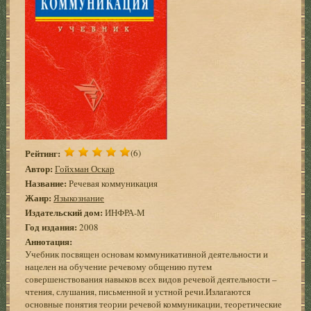
Рейтинг:
(6)
Автор:
Гойхман Оскар
Название:
Речевая коммуникация
Жанр:
Языкознание
Издательский дом:
ИНФРА-М
Год издания:
2008
Аннотация:
Учебник посвящен основам коммуникативной деятельности и
нацелен на обучение речевому общению путем
совершенствования навыков всех видов речевой деятельности –
чтения, слушания, письменной и устной речи.Излагаются
основные понятия теории речевой коммуникации, теоретические