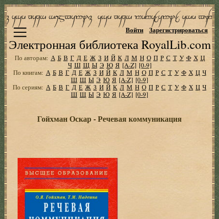
Войти
Зарегистрироваться
Электронная библиотека RoyalLib.com
По авторам:
А
Б
В
Г
Д
Е
Ж
З
И
Й
К
Л
М
Н
О
П
Р
С
Т
У
Ф
Х
Ц
Ч
Ш
Щ
Ы
Э
Ю
Я
[A-Z]
[0-9]
По книгам:
А
Б
В
Г
Д
Е
Ж
З
И
Й
К
Л
М
Н
О
П
Р
С
Т
У
Ф
Х
Ц
Ч
Ш
Щ
Ы
Э
Ю
Я
[A-Z]
[0-9]
По сериям:
А
Б
В
Г
Д
Е
Ж
З
И
Й
К
Л
М
Н
О
П
Р
С
Т
У
Ф
Х
Ц
Ч
Ш
Щ
Ы
Э
Ю
Я
[A-Z]
[0-9]
Гойхман Оскар - Речевая коммуникация