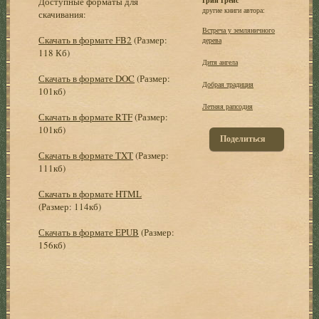
Доступные форматы для
другие книги автора:
скачивания:
Встреча у земляничного
Скачать в формате FB2
(Размер:
дерева
118 Кб)
Дитя ангела
Скачать в формате DOC
(Размер:
Добрая традиция
101кб)
Летняя рапсодия
Скачать в формате RTF
(Размер:
101кб)
Поделиться
Скачать в формате TXT
(Размер:
111кб)
Скачать в формате HTML
(Размер: 114кб)
Скачать в формате EPUB
(Размер:
156кб)