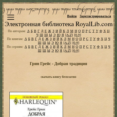
Войти
Зарегистрироваться
Электронная библиотека RoyalLib.com
По авторам:
А
Б
В
Г
Д
Е
Ж
З
И
Й
К
Л
М
Н
О
П
Р
С
Т
У
Ф
Х
Ц
Ч
Ш
Щ
Ы
Э
Ю
Я
[A-Z]
[0-9]
По книгам:
А
Б
В
Г
Д
Е
Ж
З
И
Й
К
Л
М
Н
О
П
Р
С
Т
У
Ф
Х
Ц
Ч
Ш
Щ
Ы
Э
Ю
Я
[A-Z]
[0-9]
По сериям:
А
Б
В
Г
Д
Е
Ж
З
И
Й
К
Л
М
Н
О
П
Р
С
Т
У
Ф
Х
Ц
Ч
Ш
Щ
Ы
Э
Ю
Я
[A-Z]
[0-9]
Грин Грейс - Добрая традиция
скачать книгу бесплатно