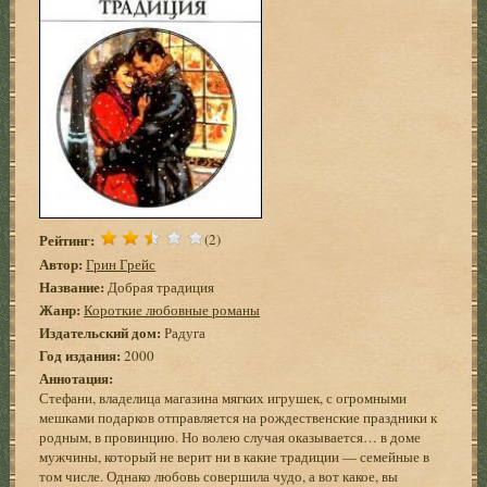
Рейтинг:
(2)
Автор:
Грин Грейс
Название:
Добрая традиция
Жанр:
Короткие любовные романы
Издательский дом:
Радуга
Год издания:
2000
Аннотация:
Стефани, владелица магазина мягких игрушек, с огромными
мешками подарков отправляется на рождественские праздники к
родным, в провинцию. Но волею случая оказывается… в доме
мужчины, который не верит ни в какие традиции — семейные в
том числе. Однако любовь совершила чудо, а вот какое, вы