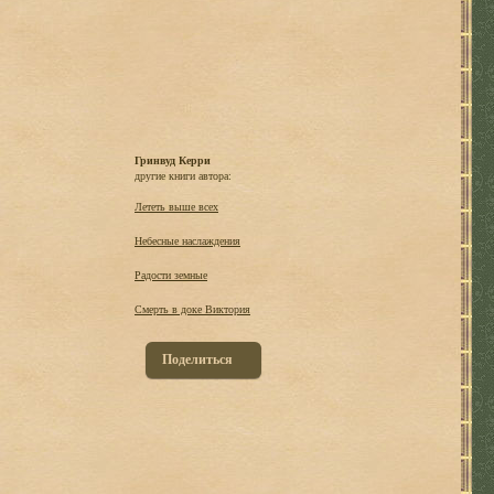
Гринвуд Керри
другие книги автора:
Лететь выше всех
Небесные наслаждения
Радости земные
Смерть в доке Виктория
Поделиться