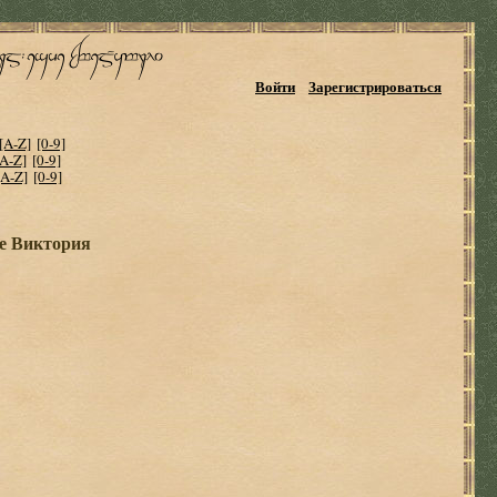
Войти
Зарегистрироваться
[A-Z]
[0-9]
[A-Z]
[0-9]
[A-Z]
[0-9]
ке Виктория