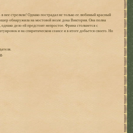
 в нее стреляли! Однако пострадал не только ее любимый красный
ишер обнаружила на мостовой возле дока Виктория. Она полна
 однако дело ей предстоит непростое. Фрина столкнется с
туировок и на спиритическом сеансе и в итоге добьется своего. Но
дателя.
ги
.