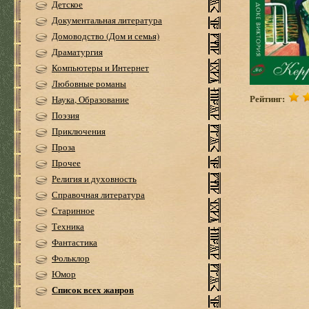
Детское
Документальная литература
Домоводство (Дом и семья)
Драматургия
Компьютеры и Интернет
Любовные романы
Рейтинг:
Наука, Образование
Поэзия
Приключения
Проза
Прочее
Религия и духовность
Справочная литература
Старинное
Техника
Фантастика
Фольклор
Юмор
Список всех жанров