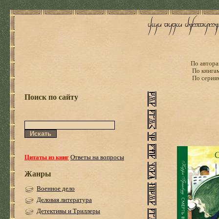
По автора
По книга
По серия
Поиск по сайту
Цитаты из книг
Ответы на вопросы
Жанры
Военное дело
Деловая литература
Детективы и Триллеры