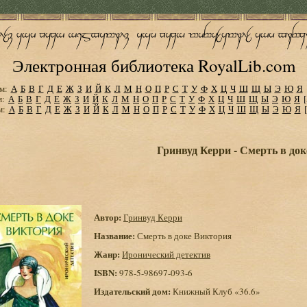
Электронная библиотека RoyalLib.com
м:
А
Б
В
Г
Д
Е
Ж
З
И
Й
К
Л
М
Н
О
П
Р
С
Т
У
Ф
Х
Ц
Ч
Ш
Щ
Ы
Э
Ю
Я
м:
А
Б
В
Г
Д
Е
Ж
З
И
Й
К
Л
М
Н
О
П
Р
С
Т
У
Ф
Х
Ц
Ч
Ш
Щ
Ы
Э
Ю
Я
м:
А
Б
В
Г
Д
Е
Ж
З
И
Й
К
Л
М
Н
О
П
Р
С
Т
У
Ф
Х
Ц
Ч
Ш
Щ
Ы
Э
Ю
Я
Гринвуд Керри - Смерть в до
Автор:
Гринвуд Керри
Название:
Смерть в доке Виктория
Жанр:
Иронический детектив
ISBN:
978-5-98697-093-6
Издательский дом:
Книжный Клуб «36.6»