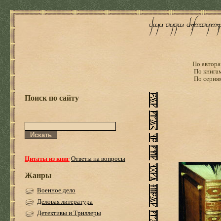
По автора
По книга
По серия
Поиск по сайту
Цитаты из книг
Ответы на вопросы
Жанры
Военное дело
Деловая литература
Детективы и Триллеры