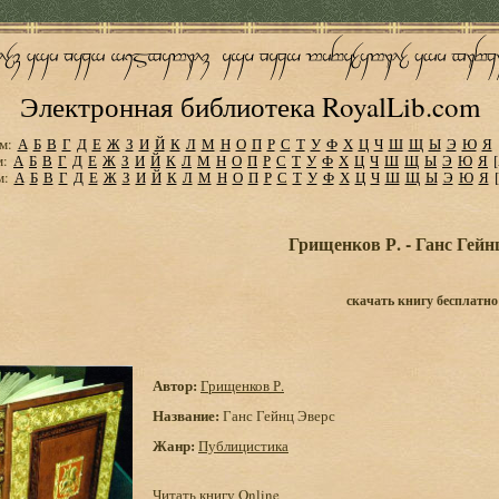
Электронная библиотека RoyalLib.com
м:
А
Б
В
Г
Д
Е
Ж
З
И
Й
К
Л
М
Н
О
П
Р
С
Т
У
Ф
Х
Ц
Ч
Ш
Щ
Ы
Э
Ю
Я
м:
А
Б
В
Г
Д
Е
Ж
З
И
Й
К
Л
М
Н
О
П
Р
С
Т
У
Ф
Х
Ц
Ч
Ш
Щ
Ы
Э
Ю
Я
м:
А
Б
В
Г
Д
Е
Ж
З
И
Й
К
Л
М
Н
О
П
Р
С
Т
У
Ф
Х
Ц
Ч
Ш
Щ
Ы
Э
Ю
Я
Грищенков Р. - Ганс Гейн
скачать книгу бесплатно
Автор:
Грищенков Р.
Название:
Ганс Гейнц Эверс
Жанр:
Публицистика
Читать книгу Online