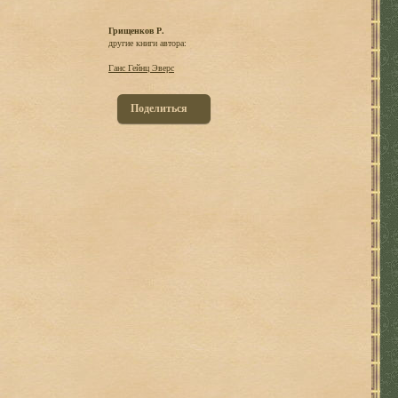
Грищенков Р.
другие книги автора:
Ганс Гейнц Эверс
Поделиться