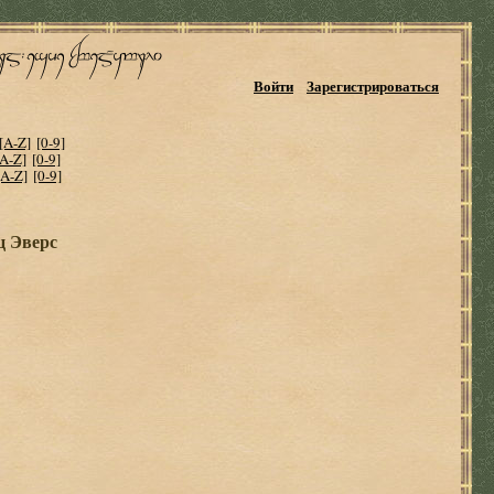
Войти
Зарегистрироваться
[A-Z]
[0-9]
[A-Z]
[0-9]
[A-Z]
[0-9]
ц Эверс