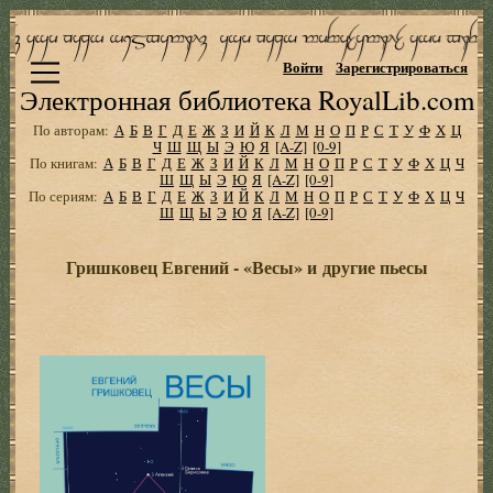
Войти
Зарегистрироваться
Электронная библиотека RoyalLib.com
По авторам:
А
Б
В
Г
Д
Е
Ж
З
И
Й
К
Л
М
Н
О
П
Р
С
Т
У
Ф
Х
Ц
Ч
Ш
Щ
Ы
Э
Ю
Я
[A-Z]
[0-9]
По книгам:
А
Б
В
Г
Д
Е
Ж
З
И
Й
К
Л
М
Н
О
П
Р
С
Т
У
Ф
Х
Ц
Ч
Ш
Щ
Ы
Э
Ю
Я
[A-Z]
[0-9]
По сериям:
А
Б
В
Г
Д
Е
Ж
З
И
Й
К
Л
М
Н
О
П
Р
С
Т
У
Ф
Х
Ц
Ч
Ш
Щ
Ы
Э
Ю
Я
[A-Z]
[0-9]
Гришковец Евгений - «Весы» и другие пьесы