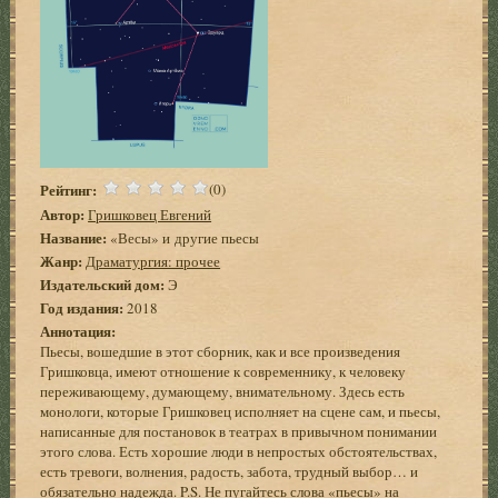
Рейтинг:
(0)
Автор:
Гришковец Евгений
Название:
«Весы» и другие пьесы
Жанр:
Драматургия: прочее
Издательский дом:
Э
Год издания:
2018
Аннотация:
Пьесы, вошедшие в этот сборник, как и все произведения
Гришковца, имеют отношение к современнику, к человеку
переживающему, думающему, внимательному. Здесь есть
монологи, которые Гришковец исполняет на сцене сам, и пьесы,
написанные для постановок в театрах в привычном понимании
этого слова. Есть хорошие люди в непростых обстоятельствах,
есть тревоги, волнения, радость, забота, трудный выбор… и
обязательно надежда. P.S. Не пугайтесь слова «пьесы» на