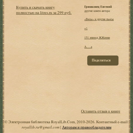
Купить и скачать книгу
Гришковец Евгений
другие книги автора:
полностью на litres.ru за 299 руб.
«Весы» и другие пьесы
+1
151 эпизод ЖЖизни
А.....а
Поделиться
Оставить отзыв о книге
© Электронная библиотека RoyalLib.Com, 2010-2026. Контактный e-mail:
royallib.ru@gmail.com
|
Авторам и правообладателям