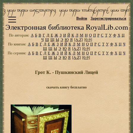
Войти
Зарегистрироваться
Электронная библиотека RoyalLib.com
По авторам:
А
Б
В
Г
Д
Е
Ж
З
И
Й
К
Л
М
Н
О
П
Р
С
Т
У
Ф
Х
Ц
Ч
Ш
Щ
Ы
Э
Ю
Я
[A-Z]
[0-9]
По книгам:
А
Б
В
Г
Д
Е
Ж
З
И
Й
К
Л
М
Н
О
П
Р
С
Т
У
Ф
Х
Ц
Ч
Ш
Щ
Ы
Э
Ю
Я
[A-Z]
[0-9]
По сериям:
А
Б
В
Г
Д
Е
Ж
З
И
Й
К
Л
М
Н
О
П
Р
С
Т
У
Ф
Х
Ц
Ч
Ш
Щ
Ы
Э
Ю
Я
[A-Z]
[0-9]
Грот К. - Пушкинский Лицей
скачать книгу бесплатно