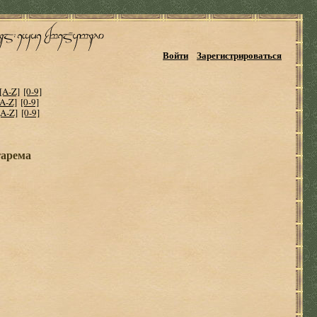
Войти
Зарегистрироваться
[A-Z]
[0-9]
[A-Z]
[0-9]
[A-Z]
[0-9]
гарема