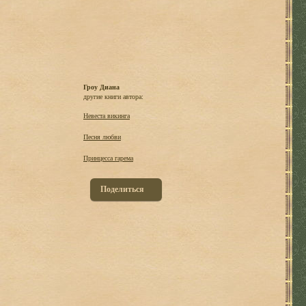
Гроу Диана
другие книги автора:
Невеста викинга
Песня любви
Принцесса гарема
Поделиться