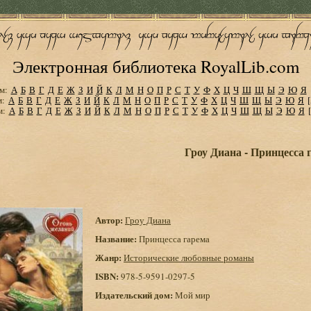
Электронная библиотека RoyalLib.com
м:
А
Б
В
Г
Д
Е
Ж
З
И
Й
К
Л
М
Н
О
П
Р
С
Т
У
Ф
Х
Ц
Ч
Ш
Щ
Ы
Э
Ю
Я
м:
А
Б
В
Г
Д
Е
Ж
З
И
Й
К
Л
М
Н
О
П
Р
С
Т
У
Ф
Х
Ц
Ч
Ш
Щ
Ы
Э
Ю
Я
м:
А
Б
В
Г
Д
Е
Ж
З
И
Й
К
Л
М
Н
О
П
Р
С
Т
У
Ф
Х
Ц
Ч
Ш
Щ
Ы
Э
Ю
Я
Гроу Диана - Принцесса 
Автор:
Гроу Диана
Название:
Принцесса гарема
Жанр:
Исторические любовные романы
ISBN:
978-5-9591-0297-5
Издательский дом:
Мой мир