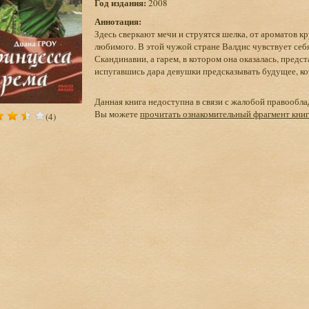
Год издания:
2008
Аннотация:
Здесь сверкают мечи и струятся шелка, от ароматов к
любимого. В этой чужой стране Валдис чувствует себя
Скандинавии, а гарем, в котором она оказалась, пред
испугавшись дара девушки предсказывать будущее, ко
Данная книга недоступна в связи с жалобой правообла
Вы можете
прочитать ознакомительный фрагмент кни
(4)