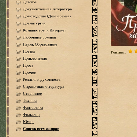
Детское
Документальная литература
Домоводство (Дом и семья)
Драматургия
Компьютеры и Интернет
Любовные романы
Наука, Образование
Поэзия
Рейтинг:
Приключения
Проза
Прочее
Религия и духовность
Справочная литература
Старинное
Техника
Фантастика
Фольклор
Юмор
Список всех жанров