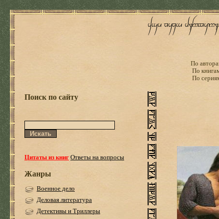
По автора
По книга
По серия
Поиск по сайту
Цитаты из книг
Ответы на вопросы
Жанры
Военное дело
Деловая литература
Детективы и Триллеры