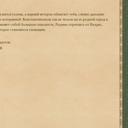
ружится голова, а жаркий ветерок обжигает тебя, словно дыхание
 потерянной. Константинополь так не похож на ее родной город в
ставляет собой большую опасность. Родные отреклась от Валдис,
торое становится зловещим.
дателя.
ги
.