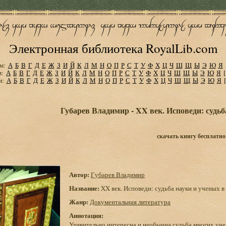
Электронная библиотека RoyalLib.com
м:
А
Б
В
Г
Д
Е
Ж
З
И
Й
К
Л
М
Н
О
П
Р
С
Т
У
Ф
Х
Ц
Ч
Ш
Щ
Ы
Э
Ю
Я
м:
А
Б
В
Г
Д
Е
Ж
З
И
Й
К
Л
М
Н
О
П
Р
С
Т
У
Ф
Х
Ц
Ч
Ш
Щ
Ы
Э
Ю
Я
м:
А
Б
В
Г
Д
Е
Ж
З
И
Й
К
Л
М
Н
О
П
Р
С
Т
У
Ф
Х
Ц
Ч
Ш
Щ
Ы
Э
Ю
Я
Губарев Владимир - XX век. Исповеди: судьб
скачать книгу бесплатно
Автор:
Губарев Владимир
Название:
XX век. Исповеди: судьба науки и ученых в
Жанр:
Документальная литература
Аннотация:
Удивительно интересна и необычна судьба многих уче