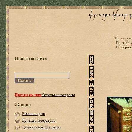
По автора
По книга
По серия
Поиск по сайту
Цитаты из книг
Ответы на вопросы
Жанры
Военное дело
Деловая литература
Детективы и Триллеры