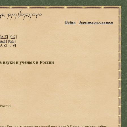
Войти
Зарегистрироваться
[A-Z]
[0-9]
[A-Z]
[0-9]
[A-Z]
[0-9]
а науки и ученых в России
 России
ных России, которые во второй половине XX века познавали тайны