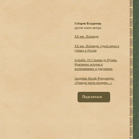
Губарев Владимир
другие книги автора:
XX век. Исповеди
XX век. Исповеди: судьба науки и
ученых в России
А-бомба. От Сталина до Путина.
Фрагменты истории в
воспоминаниях и документах
Академик Иосиф Фридляндер:
«Трижды могли посадить...»
Поделиться