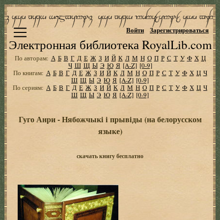
Войти
Зарегистрироваться
Электронная библиотека RoyalLib.com
По авторам:
А
Б
В
Г
Д
Е
Ж
З
И
Й
К
Л
М
Н
О
П
Р
С
Т
У
Ф
Х
Ц
Ч
Ш
Щ
Ы
Э
Ю
Я
[A-Z]
[0-9]
По книгам:
А
Б
В
Г
Д
Е
Ж
З
И
Й
К
Л
М
Н
О
П
Р
С
Т
У
Ф
Х
Ц
Ч
Ш
Щ
Ы
Э
Ю
Я
[A-Z]
[0-9]
По сериям:
А
Б
В
Г
Д
Е
Ж
З
И
Й
К
Л
М
Н
О
П
Р
С
Т
У
Ф
Х
Ц
Ч
Ш
Щ
Ы
Э
Ю
Я
[A-Z]
[0-9]
Гуго Анри - Нябожчыкi i прывiды (на белорусском
языке)
скачать книгу бесплатно