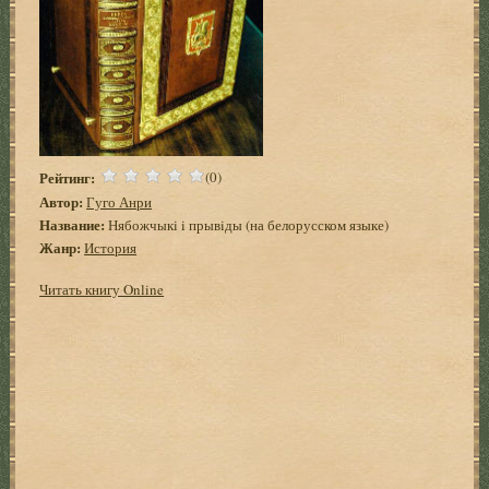
Рейтинг:
(0)
Автор:
Гуго Анри
Название:
Нябожчыкi i прывiды (на белорусском языке)
Жанр:
История
Читать книгу Online