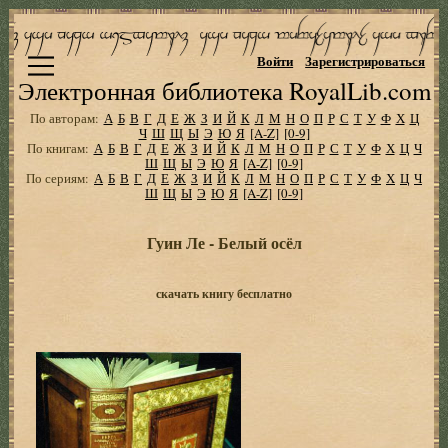
Войти
Зарегистрироваться
Электронная библиотека RoyalLib.com
По авторам:
А
Б
В
Г
Д
Е
Ж
З
И
Й
К
Л
М
Н
О
П
Р
С
Т
У
Ф
Х
Ц
Ч
Ш
Щ
Ы
Э
Ю
Я
[A-Z]
[0-9]
По книгам:
А
Б
В
Г
Д
Е
Ж
З
И
Й
К
Л
М
Н
О
П
Р
С
Т
У
Ф
Х
Ц
Ч
Ш
Щ
Ы
Э
Ю
Я
[A-Z]
[0-9]
По сериям:
А
Б
В
Г
Д
Е
Ж
З
И
Й
К
Л
М
Н
О
П
Р
С
Т
У
Ф
Х
Ц
Ч
Ш
Щ
Ы
Э
Ю
Я
[A-Z]
[0-9]
Гуин Ле - Белый осёл
скачать книгу бесплатно