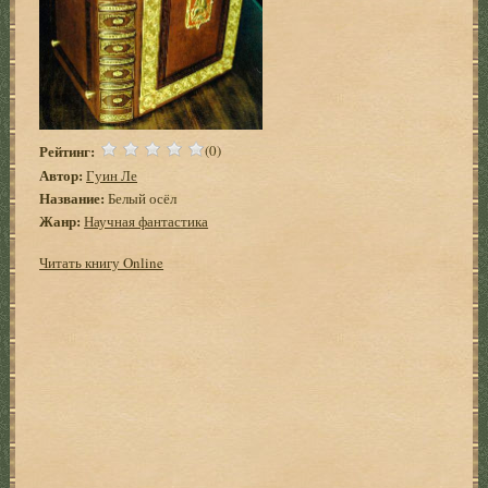
Рейтинг:
(0)
Автор:
Гуин Ле
Название:
Белый осёл
Жанр:
Научная фантастика
Читать книгу Online