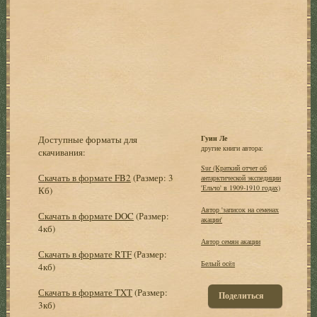
Доступные форматы для
Гуин Ле
другие книги автора:
скачивания:
Sur (Краткий отчет об
Скачать в формате FB2
(Размер: 3
антарктической экспедиции
'Ельчо' в 1909-1910 годах)
Кб)
Автор 'записок на семенах
Скачать в формате DOC
(Размер:
акации'
4кб)
Автор семян акации
Скачать в формате RTF
(Размер:
Белый осёл
4кб)
Скачать в формате TXT
(Размер:
Поделиться
3кб)