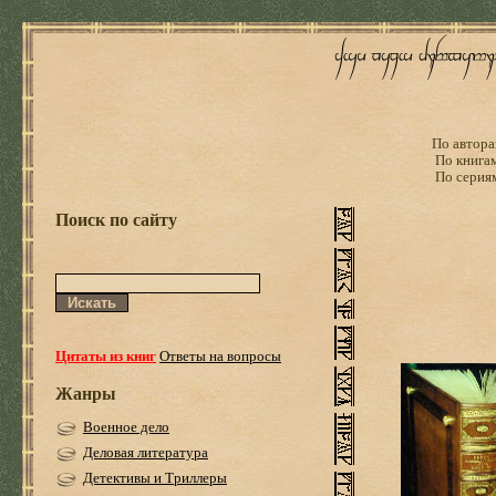
По автора
По книга
По серия
Поиск по сайту
Цитаты из книг
Ответы на вопросы
Жанры
Военное дело
Деловая литература
Детективы и Триллеры