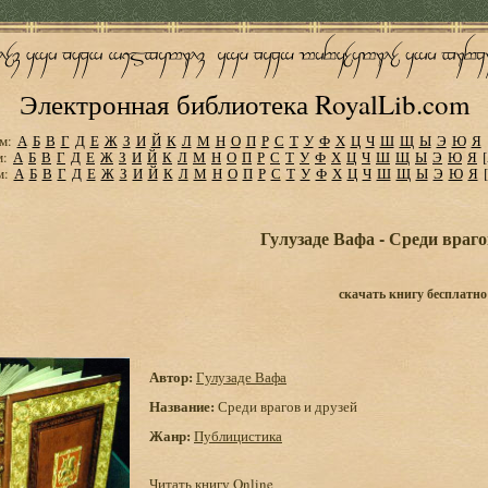
Электронная библиотека RoyalLib.com
м:
А
Б
В
Г
Д
Е
Ж
З
И
Й
К
Л
М
Н
О
П
Р
С
Т
У
Ф
Х
Ц
Ч
Ш
Щ
Ы
Э
Ю
Я
м:
А
Б
В
Г
Д
Е
Ж
З
И
Й
К
Л
М
Н
О
П
Р
С
Т
У
Ф
Х
Ц
Ч
Ш
Щ
Ы
Э
Ю
Я
м:
А
Б
В
Г
Д
Е
Ж
З
И
Й
К
Л
М
Н
О
П
Р
С
Т
У
Ф
Х
Ц
Ч
Ш
Щ
Ы
Э
Ю
Я
Гулузаде Вафа - Среди враго
скачать книгу бесплатно
Автор:
Гулузаде Вафа
Название:
Среди врагов и друзей
Жанр:
Публицистика
Читать книгу Online