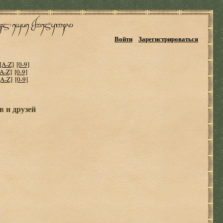
Войти
Зарегистрироваться
[A-Z]
[0-9]
[A-Z]
[0-9]
[A-Z]
[0-9]
в и друзей