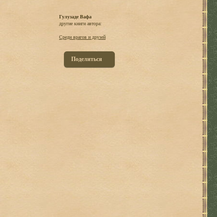
Гулузаде Вафа
другие книги автора:
Среди врагов и друзей
Поделиться