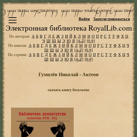
Войти
Зарегистрироваться
Электронная библиотека RoyalLib.com
По авторам:
А
Б
В
Г
Д
Е
Ж
З
И
Й
К
Л
М
Н
О
П
Р
С
Т
У
Ф
Х
Ц
Ч
Ш
Щ
Ы
Э
Ю
Я
[A-Z]
[0-9]
По книгам:
А
Б
В
Г
Д
Е
Ж
З
И
Й
К
Л
М
Н
О
П
Р
С
Т
У
Ф
Х
Ц
Ч
Ш
Щ
Ы
Э
Ю
Я
[A-Z]
[0-9]
По сериям:
А
Б
В
Г
Д
Е
Ж
З
И
Й
К
Л
М
Н
О
П
Р
С
Т
У
Ф
Х
Ц
Ч
Ш
Щ
Ы
Э
Ю
Я
[A-Z]
[0-9]
Гумилёв Николай - Актеон
скачать книгу бесплатно