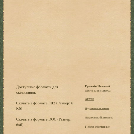
Доступные форматы для
Гумилёв Николай
другие книги автора:
скачивания:
Актеон
Скачать в формате FB2
(Размер: 6
Кб)
Африканская охота
Африканский дневник
Скачать в формате DOC
(Размер:
6кб)
Гибели обреченные