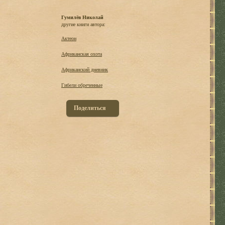
Гумилёв Николай
другие книги автора:
Актеон
Африканская охота
Африканский дневник
Гибели обреченные
Поделиться