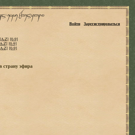
Войти
Зарегистрироваться
[A-Z]
[0-9]
[A-Z]
[0-9]
[A-Z]
[0-9]
в страну эфира