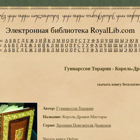
Электронная библиотека RoyalLib.com
м:
А
Б
В
Г
Д
Е
Ж
З
И
Й
К
Л
М
Н
О
П
Р
С
Т
У
Ф
Х
Ц
Ч
Ш
Щ
Ы
Э
Ю
Я
м:
А
Б
В
Г
Д
Е
Ж
З
И
Й
К
Л
М
Н
О
П
Р
С
Т
У
Ф
Х
Ц
Ч
Ш
Щ
Ы
Э
Ю
Я
м:
А
Б
В
Г
Д
Е
Ж
З
И
Й
К
Л
М
Н
О
П
Р
С
Т
У
Ф
Х
Ц
Ч
Ш
Щ
Ы
Э
Ю
Я
Гуннарссон Торарин - Король-Д
скачать книгу бесплатно
Автор:
Гуннарссон Торарин
Название:
Король-Дракон Мистары
Серия:
Хроники Повелителя Драконов
Читать книгу Online