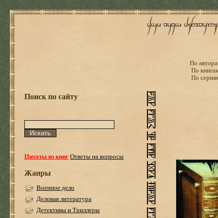
По автора
По книга
По серия
Поиск по сайту
Цитаты из книг
Ответы на вопросы
Жанры
Военное дело
Деловая литература
Детективы и Триллеры