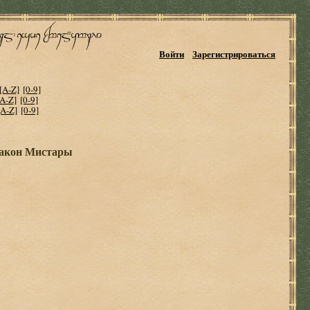
Войти
Зарегистрироваться
[A-Z]
[0-9]
[A-Z]
[0-9]
[A-Z]
[0-9]
ракон Мистары