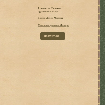
Гуннарссон Торарин
другие книги автора:
Король-Дракон Мистары
Повелитель драконов Мистары
Поделиться