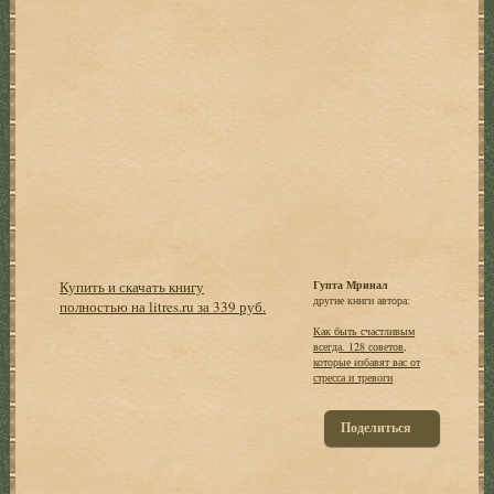
Купить и скачать книгу
Гупта Мринал
другие книги автора:
полностью на litres.ru за 339 руб.
Как быть счастливым
всегда. 128 советов,
которые избавят вас от
стресса и тревоги
Поделиться