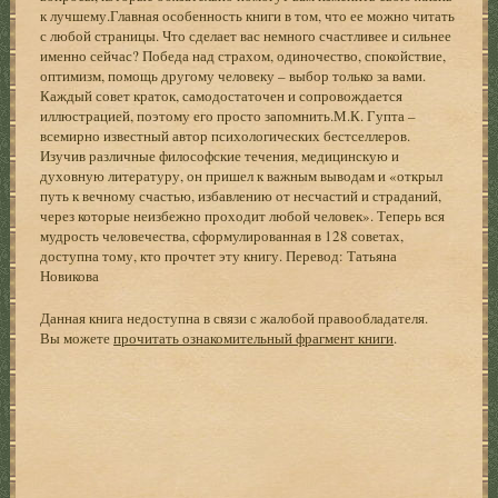
к лучшему.Главная особенность книги в том, что ее можно читать
с любой страницы. Что сделает вас немного счастливее и сильнее
именно сейчас? Победа над страхом, одиночество, спокойствие,
оптимизм, помощь другому человеку – выбор только за вами.
Каждый совет краток, самодостаточен и сопровождается
иллюстрацией, поэтому его просто запомнить.М.К. Гупта –
всемирно известный автор психологических бестселлеров.
Изучив различные философские течения, медицинскую и
духовную литературу, он пришел к важным выводам и «открыл
путь к вечному счастью, избавлению от несчастий и страданий,
через которые неизбежно проходит любой человек». Теперь вся
мудрость человечества, сформулированная в 128 советах,
доступна тому, кто прочтет эту книгу. Перевод: Татьяна
Новикова
Данная книга недоступна в связи с жалобой правообладателя.
Вы можете
прочитать ознакомительный фрагмент книги
.