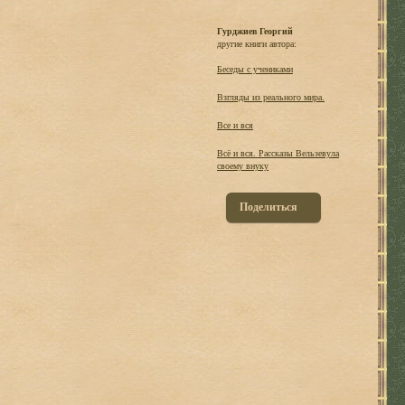
Гурджиев Георгий
другие книги автора:
Беседы с учениками
Взгляды из реального мира.
Все и вся
Всё и вся. Рассказы Вельзевула
своему внуку
Поделиться