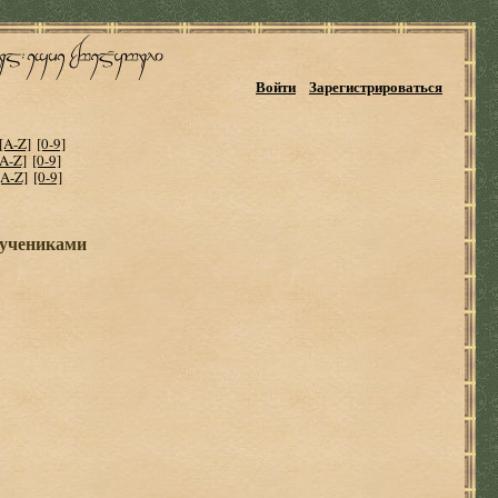
Войти
Зарегистрироваться
[A-Z]
[0-9]
[A-Z]
[0-9]
[A-Z]
[0-9]
 учениками