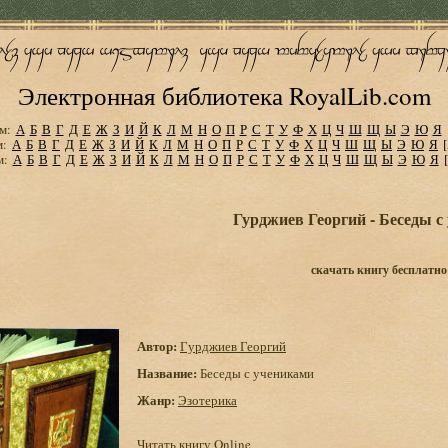
Электронная библиотека RoyalLib.com
м:
А
Б
В
Г
Д
Е
Ж
З
И
Й
К
Л
М
Н
О
П
Р
С
Т
У
Ф
Х
Ц
Ч
Ш
Щ
Ы
Э
Ю
Я
м:
А
Б
В
Г
Д
Е
Ж
З
И
Й
К
Л
М
Н
О
П
Р
С
Т
У
Ф
Х
Ц
Ч
Ш
Щ
Ы
Э
Ю
Я
м:
А
Б
В
Г
Д
Е
Ж
З
И
Й
К
Л
М
Н
О
П
Р
С
Т
У
Ф
Х
Ц
Ч
Ш
Щ
Ы
Э
Ю
Я
Гурджиев Георгий - Беседы с
скачать книгу бесплатно
Автор:
Гурджиев Георгий
Название:
Беседы с учениками
Жанр:
Эзотерика
Читать книгу Online