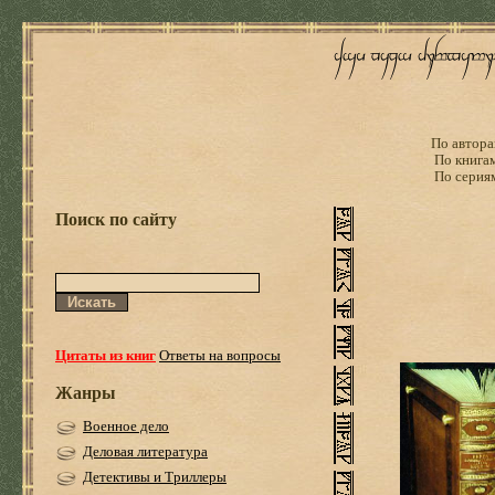
По автора
По книга
По серия
Поиск по сайту
Цитаты из книг
Ответы на вопросы
Жанры
Военное дело
Деловая литература
Детективы и Триллеры