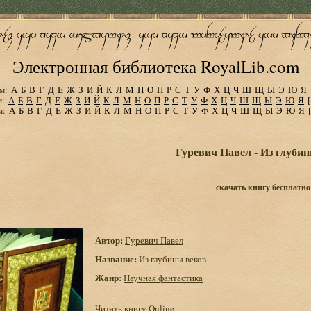
Электронная библиотека RoyalLib.com
м:
А
Б
В
Г
Д
Е
Ж
З
И
Й
К
Л
М
Н
О
П
Р
С
Т
У
Ф
Х
Ц
Ч
Ш
Щ
Ы
Э
Ю
Я
м:
А
Б
В
Г
Д
Е
Ж
З
И
Й
К
Л
М
Н
О
П
Р
С
Т
У
Ф
Х
Ц
Ч
Ш
Щ
Ы
Э
Ю
Я
м:
А
Б
В
Г
Д
Е
Ж
З
И
Й
К
Л
М
Н
О
П
Р
С
Т
У
Ф
Х
Ц
Ч
Ш
Щ
Ы
Э
Ю
Я
Гуревич Павел - Из глуби
скачать книгу бесплатно
Автор:
Гуревич Павел
Название:
Из глубины веков
Жанр:
Научная фантастика
Читать книгу Online