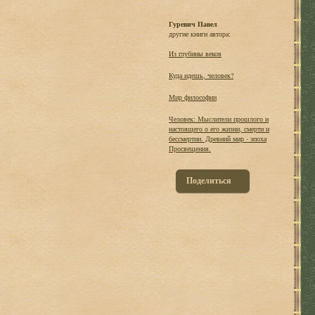
Гуревич Павел
другие книги автора:
Из глубины веков
Куда идешь, человек?
Мир философии
Человек: Мыслители прошлого и
настоящего о его жизни, смерти и
бессмертии. Древний мир - эпоха
Просвещения.
Поделиться