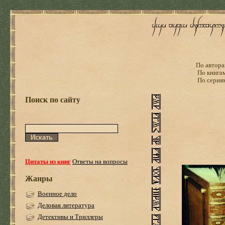
По автора
По книга
По серия
Поиск по сайту
Цитаты из книг
Ответы на вопросы
Жанры
Военное дело
Деловая литература
Детективы и Триллеры