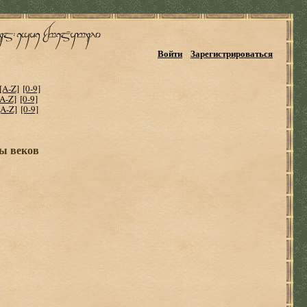
Войти
Зарегистрироваться
[A-Z]
[0-9]
[A-Z]
[0-9]
[A-Z]
[0-9]
ны веков