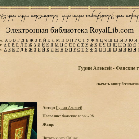
Электронная библиотека RoyalLib.com
м:
А
Б
В
Г
Д
Е
Ж
З
И
Й
К
Л
М
Н
О
П
Р
С
Т
У
Ф
Х
Ц
Ч
Ш
Щ
Ы
Э
Ю
Я
м:
А
Б
В
Г
Д
Е
Ж
З
И
Й
К
Л
М
Н
О
П
Р
С
Т
У
Ф
Х
Ц
Ч
Ш
Щ
Ы
Э
Ю
Я
м:
А
Б
В
Г
Д
Е
Ж
З
И
Й
К
Л
М
Н
О
П
Р
С
Т
У
Ф
Х
Ц
Ч
Ш
Щ
Ы
Э
Ю
Я
Гурин Алексей - Фанские г
скачать книгу бесплатно
Автор:
Гурин Алексей
Название:
Фанские горы - 98
Жанр:
Читать книгу Online