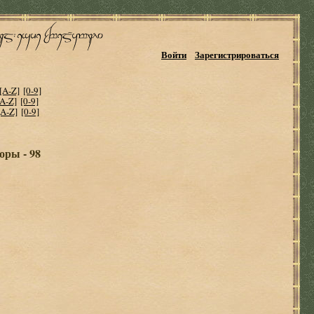
Войти
Зарегистрироваться
[A-Z]
[0-9]
[A-Z]
[0-9]
[A-Z]
[0-9]
оры - 98