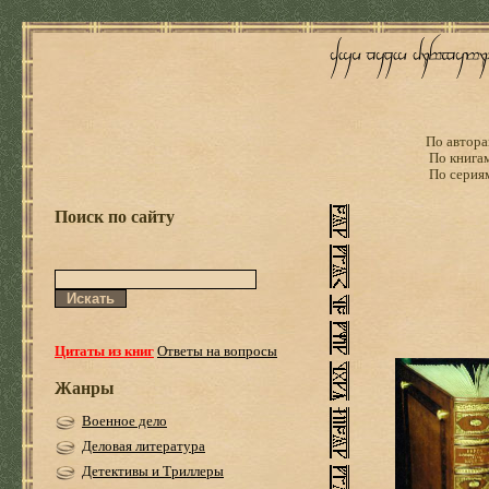
По автора
По книга
По серия
Поиск по сайту
Цитаты из книг
Ответы на вопросы
Жанры
Военное дело
Деловая литература
Детективы и Триллеры