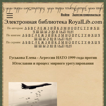
Войти
Зарегистрироваться
Электронная библиотека RoyalLib.com
По авторам:
А
Б
В
Г
Д
Е
Ж
З
И
Й
К
Л
М
Н
О
П
Р
С
Т
У
Ф
Х
Ц
Ч
Ш
Щ
Ы
Э
Ю
Я
[A-Z]
[0-9]
По книгам:
А
Б
В
Г
Д
Е
Ж
З
И
Й
К
Л
М
Н
О
П
Р
С
Т
У
Ф
Х
Ц
Ч
Ш
Щ
Ы
Э
Ю
Я
[A-Z]
[0-9]
По сериям:
А
Б
В
Г
Д
Е
Ж
З
И
Й
К
Л
М
Н
О
П
Р
С
Т
У
Ф
Х
Ц
Ч
Ш
Щ
Ы
Э
Ю
Я
[A-Z]
[0-9]
Гуськова Елена - Агрессия НАТО 1999 года против
Югославии и процесс мирного урегулирования