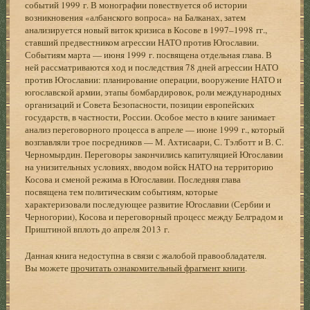
событий 1999 г. В монографии повествуется об истории
возникновения «албанского вопроса» на Балканах, затем
анализируется новый виток кризиса в Косове в 1997–1998 гг.,
ставший предвестником агрессии НАТО против Югославии.
Событиям марта — июня 1999 г. посвящена отдельная глава. В
ней рассматриваются ход и последствия 78 дней агрессии НАТО
против Югославии: планирование операции, вооружение НАТО и
югославской армии, этапы бомбардировок, роли международных
организаций и Совета Безопасности, позиции европейских
государств, в частности, России. Особое место в книге занимает
анализ переговорного процесса в апреле — июне 1999 г., который
возглавляли трое посредников — М. Ахтисаари, С. Тэлботт и В. С.
Черномырдин. Переговоры закончились капитуляцией Югославии
на унизительных условиях, вводом войск НАТО на территорию
Косова и сменой режима в Югославии. Последняя глава
посвящена тем политическим событиям, которые
характеризовали последующее развитие Югославии (Сербии и
Черногории), Косова и переговорный процесс между Белградом и
Приштиной вплоть до апреля 2013 г.
Данная книга недоступна в связи с жалобой правообладателя.
Вы можете
прочитать ознакомительный фрагмент книги
.