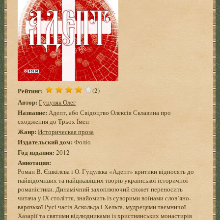
Рейтинг:
(2)
Автор:
Гуцуляк Олег
Название:
Адепт, або Свідоцтво Олексія Склавина про
сходження до Трьох Імен
Жанр:
Историческая проза
Издательский дом:
Фоліо
Год издания:
2012
Аннотация:
Роман В. Єшкілєва і О. Гуцуляка «Адепт» критики відносять до
найвідоміших та найцікавіших творів української історичної
романістики. Динамічний захоплюючий сюжет переносить
читача у ІХ століття, знайомить із суворими воїнами слов’яно-
варязької Русі часів Аскольда і Хельга, мудрецями таємничої
Хазарії та святими відлюдниками із християнських монастирів