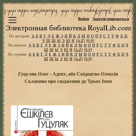
Войти
Зарегистрироваться
Электронная библиотека RoyalLib.com
По авторам:
А
Б
В
Г
Д
Е
Ж
З
И
Й
К
Л
М
Н
О
П
Р
С
Т
У
Ф
Х
Ц
Ч
Ш
Щ
Ы
Э
Ю
Я
[A-Z]
[0-9]
По книгам:
А
Б
В
Г
Д
Е
Ж
З
И
Й
К
Л
М
Н
О
П
Р
С
Т
У
Ф
Х
Ц
Ч
Ш
Щ
Ы
Э
Ю
Я
[A-Z]
[0-9]
По сериям:
А
Б
В
Г
Д
Е
Ж
З
И
Й
К
Л
М
Н
О
П
Р
С
Т
У
Ф
Х
Ц
Ч
Ш
Щ
Ы
Э
Ю
Я
[A-Z]
[0-9]
Гуцуляк Олег - Адепт, або Свідоцтво Олексія
Склавина про сходження до Трьох Імен