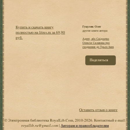
Купить и скачать книгу
Гуцуляк Олег
другие книги автора:
полностью на litres.ru за 69,90
руб.
Адепт, або Свідоцтво
Олексія Склавина про
сходження до Трьох Імен
Поделиться
Оставить отзыв о книге
© Электронная библиотека RoyalLib.Com, 2010-2026. Контактный e-mail:
royallib.ru@gmail.com
|
Авторам и правообладателям