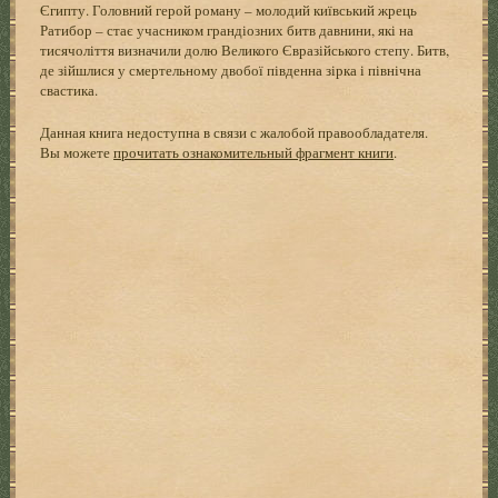
Єгипту. Головний герой роману – молодий київський жрець
Ратибор – стає учасником грандіозних битв давнини, які на
тисячоліття визначили долю Великого Євразійського степу. Битв,
де зійшлися у смертельному двобої південна зірка і північна
свастика.
Данная книга недоступна в связи с жалобой правообладателя.
Вы можете
прочитать ознакомительный фрагмент книги
.