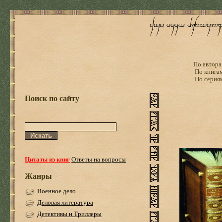
По автора
По книга
По серия
Поиск по сайту
Цитаты из книг
Ответы на вопросы
Жанры
Военное дело
Деловая литература
Детективы и Триллеры