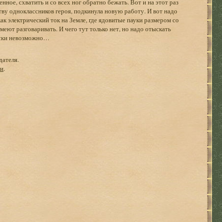
нное, схватить и со всех ног обратно бежать. Вот и на этот раз
тву одноклассников героя, подкинула новую работу. И вот надо
как электрический ток на Земле, где ядовитые пауки размером со
еют разговаривать. И чего тут только нет, но надо отыскать
ески невозможно…
дателя.
ги
.