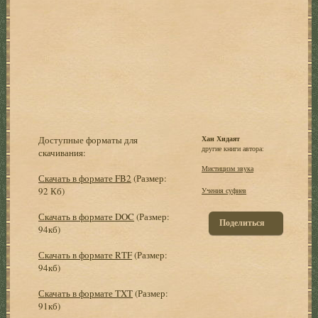
Доступные форматы для
Хан Хидаят
другие книги автора:
скачивания:
Мистицизм звука
Скачать в формате FB2
(Размер:
92 Кб)
Учения суфиев
Скачать в формате DOC
(Размер:
Поделиться
94кб)
Скачать в формате RTF
(Размер:
94кб)
Скачать в формате TXT
(Размер:
91кб)