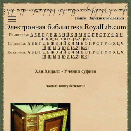
Войти
Зарегистрироваться
Электронная библиотека RoyalLib.com
По авторам:
А
Б
В
Г
Д
Е
Ж
З
И
Й
К
Л
М
Н
О
П
Р
С
Т
У
Ф
Х
Ц
Ч
Ш
Щ
Ы
Э
Ю
Я
[A-Z]
[0-9]
По книгам:
А
Б
В
Г
Д
Е
Ж
З
И
Й
К
Л
М
Н
О
П
Р
С
Т
У
Ф
Х
Ц
Ч
Ш
Щ
Ы
Э
Ю
Я
[A-Z]
[0-9]
По сериям:
А
Б
В
Г
Д
Е
Ж
З
И
Й
К
Л
М
Н
О
П
Р
С
Т
У
Ф
Х
Ц
Ч
Ш
Щ
Ы
Э
Ю
Я
[A-Z]
[0-9]
Хан Хидаят - Учения суфиев
скачать книгу бесплатно