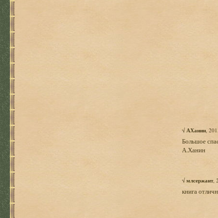
√
АХанин
, 20
Большое спас
А.Ханин
√
млсержант
,
книга отличн