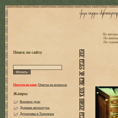
По автора
По книга
По серия
Поиск по сайту
Цитаты из книг
Ответы на вопросы
Жанры
Военное дело
Деловая литература
Детективы и Триллеры