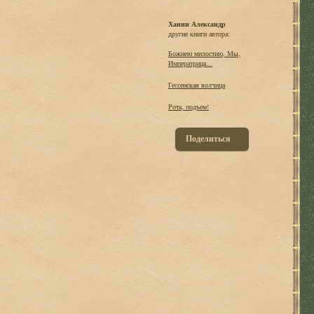
Ханин Александр
другие книги автора:
Божиею милостию, Мы,
Императрица...
Гессенская волчица
Рота, подъем!
Поделиться