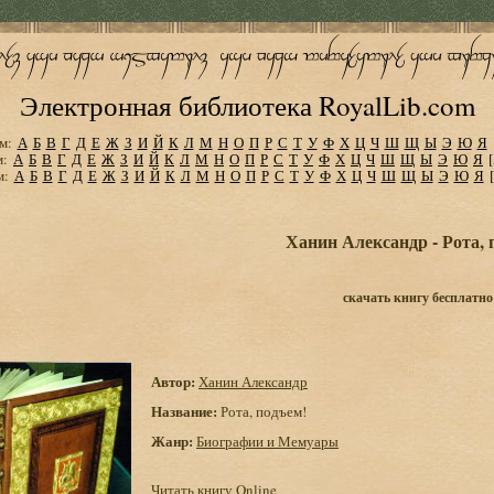
Электронная библиотека RoyalLib.com
м:
А
Б
В
Г
Д
Е
Ж
З
И
Й
К
Л
М
Н
О
П
Р
С
Т
У
Ф
Х
Ц
Ч
Ш
Щ
Ы
Э
Ю
Я
м:
А
Б
В
Г
Д
Е
Ж
З
И
Й
К
Л
М
Н
О
П
Р
С
Т
У
Ф
Х
Ц
Ч
Ш
Щ
Ы
Э
Ю
Я
м:
А
Б
В
Г
Д
Е
Ж
З
И
Й
К
Л
М
Н
О
П
Р
С
Т
У
Ф
Х
Ц
Ч
Ш
Щ
Ы
Э
Ю
Я
Ханин Александр - Рота, 
скачать книгу бесплатно
Автор:
Ханин Александр
Название:
Рота, подъем!
Жанр:
Биографии и Мемуары
Читать книгу Online