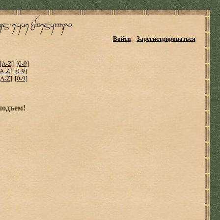
Войти
Зарегистрироваться
[A-Z]
[0-9]
[A-Z]
[0-9]
[A-Z]
[0-9]
подъем!