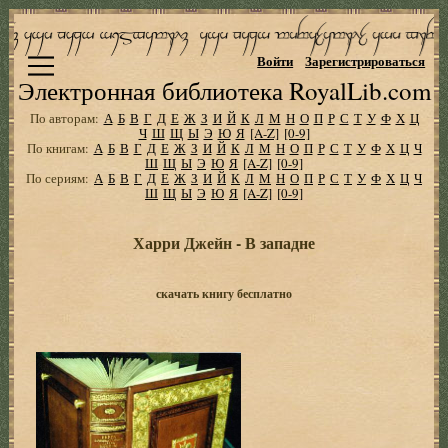
Войти
Зарегистрироваться
Электронная библиотека RoyalLib.com
По авторам:
А
Б
В
Г
Д
Е
Ж
З
И
Й
К
Л
М
Н
О
П
Р
С
Т
У
Ф
Х
Ц
Ч
Ш
Щ
Ы
Э
Ю
Я
[A-Z]
[0-9]
По книгам:
А
Б
В
Г
Д
Е
Ж
З
И
Й
К
Л
М
Н
О
П
Р
С
Т
У
Ф
Х
Ц
Ч
Ш
Щ
Ы
Э
Ю
Я
[A-Z]
[0-9]
По сериям:
А
Б
В
Г
Д
Е
Ж
З
И
Й
К
Л
М
Н
О
П
Р
С
Т
У
Ф
Х
Ц
Ч
Ш
Щ
Ы
Э
Ю
Я
[A-Z]
[0-9]
Харри Джейн - В западне
скачать книгу бесплатно