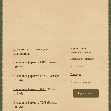
Доступные форматы для
Харри Джейн
другие книги автора:
скачивания:
Бразильские каникулы
Скачать в формате FB2
(Размер:
108 Кб)
Быть может...
В западне
Скачать в формате DOC
(Размер:
113кб)
В постели с врагом
Скачать в формате RTF
(Размер:
Поделиться
113кб)
Скачать в формате TXT
(Размер:
107кб)