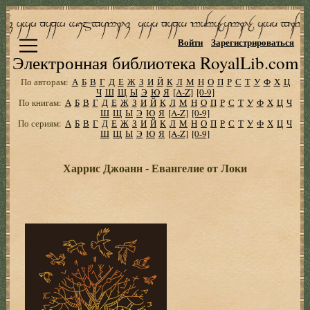
Войти
Зарегистрироваться
Электронная библиотека RoyalLib.com
По авторам:
А
Б
В
Г
Д
Е
Ж
З
И
Й
К
Л
М
Н
О
П
Р
С
Т
У
Ф
Х
Ц
Ч
Ш
Щ
Ы
Э
Ю
Я
[A-Z]
[0-9]
По книгам:
А
Б
В
Г
Д
Е
Ж
З
И
Й
К
Л
М
Н
О
П
Р
С
Т
У
Ф
Х
Ц
Ч
Ш
Щ
Ы
Э
Ю
Я
[A-Z]
[0-9]
По сериям:
А
Б
В
Г
Д
Е
Ж
З
И
Й
К
Л
М
Н
О
П
Р
С
Т
У
Ф
Х
Ц
Ч
Ш
Щ
Ы
Э
Ю
Я
[A-Z]
[0-9]
Харрис Джоанн - Евангелие от Локи