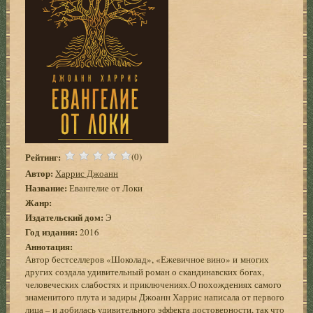
Рейтинг:
(0)
Автор:
Харрис Джоанн
Название:
Евангелие от Локи
Жанр:
Издательский дом:
Э
Год издания:
2016
Аннотация:
Автор бестселлеров «Шоколад», «Ежевичное вино» и многих
других создала удивительный роман о скандинавских богах,
человеческих слабостях и приключениях.О похождениях самого
знаменитого плута и задиры Джоанн Харрис написала от первого
лица – и добилась удивительного эффекта достоверности, так что