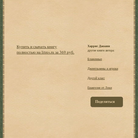
Купить и скачать книгу
Харрис Джоанн
другие книги автора:
полностью на litres.ru за 369 руб.
Блаженные
Джентльмены и игроки
Другой класс
Евангелие от Локи
Поделиться