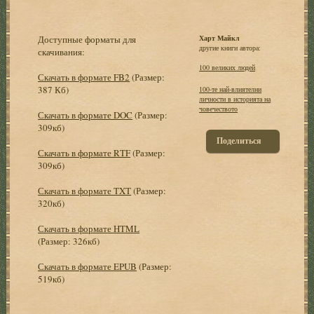
Доступные форматы для
Харт Майкл
другие книги автора:
скачивания:
100 великих людей
Скачать в формате FB2
(Размер:
387 Кб)
100-те най-влиятелни
личности в историята на
човечеството
Скачать в формате DOC
(Размер:
309кб)
Поделиться
Скачать в формате RTF
(Размер:
309кб)
Скачать в формате TXT
(Размер:
320кб)
Скачать в формате HTML
(Размер: 326кб)
Скачать в формате EPUB
(Размер:
519кб)