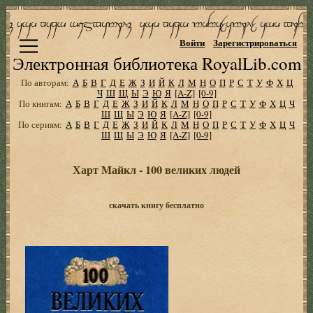
Войти
Зарегистрироваться
Электронная библиотека RoyalLib.com
По авторам:
А
Б
В
Г
Д
Е
Ж
З
И
Й
К
Л
М
Н
О
П
Р
С
Т
У
Ф
Х
Ц
Ч
Ш
Щ
Ы
Э
Ю
Я
[A-Z]
[0-9]
По книгам:
А
Б
В
Г
Д
Е
Ж
З
И
Й
К
Л
М
Н
О
П
Р
С
Т
У
Ф
Х
Ц
Ч
Ш
Щ
Ы
Э
Ю
Я
[A-Z]
[0-9]
По сериям:
А
Б
В
Г
Д
Е
Ж
З
И
Й
К
Л
М
Н
О
П
Р
С
Т
У
Ф
Х
Ц
Ч
Ш
Щ
Ы
Э
Ю
Я
[A-Z]
[0-9]
Харт Майкл - 100 великих людей
скачать книгу бесплатно