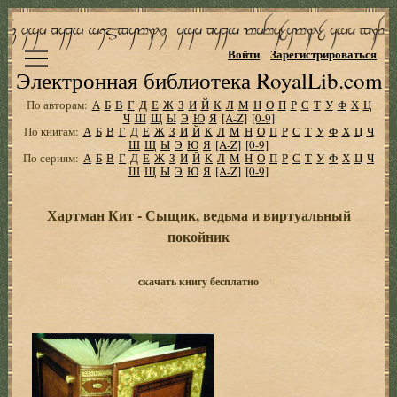
Войти
Зарегистрироваться
Электронная библиотека RoyalLib.com
По авторам:
А
Б
В
Г
Д
Е
Ж
З
И
Й
К
Л
М
Н
О
П
Р
С
Т
У
Ф
Х
Ц
Ч
Ш
Щ
Ы
Э
Ю
Я
[A-Z]
[0-9]
По книгам:
А
Б
В
Г
Д
Е
Ж
З
И
Й
К
Л
М
Н
О
П
Р
С
Т
У
Ф
Х
Ц
Ч
Ш
Щ
Ы
Э
Ю
Я
[A-Z]
[0-9]
По сериям:
А
Б
В
Г
Д
Е
Ж
З
И
Й
К
Л
М
Н
О
П
Р
С
Т
У
Ф
Х
Ц
Ч
Ш
Щ
Ы
Э
Ю
Я
[A-Z]
[0-9]
Хартман Кит - Сыщик, ведьма и виртуальный
покойник
скачать книгу бесплатно