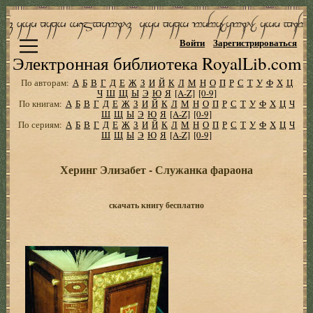
Войти
Зарегистрироваться
Электронная библиотека RoyalLib.com
По авторам:
А
Б
В
Г
Д
Е
Ж
З
И
Й
К
Л
М
Н
О
П
Р
С
Т
У
Ф
Х
Ц
Ч
Ш
Щ
Ы
Э
Ю
Я
[A-Z]
[0-9]
По книгам:
А
Б
В
Г
Д
Е
Ж
З
И
Й
К
Л
М
Н
О
П
Р
С
Т
У
Ф
Х
Ц
Ч
Ш
Щ
Ы
Э
Ю
Я
[A-Z]
[0-9]
По сериям:
А
Б
В
Г
Д
Е
Ж
З
И
Й
К
Л
М
Н
О
П
Р
С
Т
У
Ф
Х
Ц
Ч
Ш
Щ
Ы
Э
Ю
Я
[A-Z]
[0-9]
Херинг Элизабет - Служанка фараона
скачать книгу бесплатно